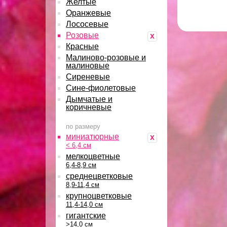
Желтые
Оранжевые
Лососевые
Розовые
x
Красные
Малиново-розовые и
малиновые
Сиреневые
Сине-фиолетовые
Дымчатые и
коричневые
по размеру
миниатюрные
x
< 6,4 см
мелкоцветные
6,4-8,9 см
среднецветковые
8,9-11,4 см
крупноцветковые
11,4-14,0 см
гигантские
>14,0 см