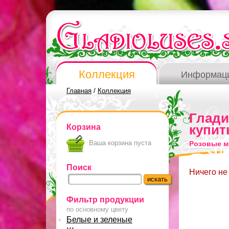
Коллекция
Информац
Главная
/
Коллекция
Глад
Корзина
купит
Ваша корзина пуста
Розовые м
Поиск
Ничего не
Фильтр продукции
по основному цвету
Белые и зеленые