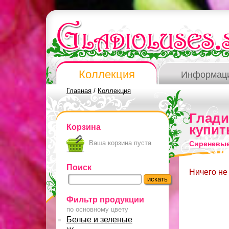
Коллекция
Информац
Главная
/
Коллекция
Глад
Корзина
купит
Ваша корзина пуста
Сиреневые
Поиск
Ничего не
Фильтр продукции
по основному цвету
Белые и зеленые