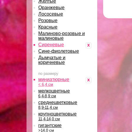
Желтые
Оранжевые
Лососевые
Розовые
Красные
Малиново-розовые и
малиновые
Сиреневые
x
Сине-фиолетовые
Дымчатые и
коричневые
по размеру
миниатюрные
x
< 6,4 см
мелкоцветные
6,4-8,9 см
среднецветковые
8,9-11,4 см
крупноцветковые
11,4-14,0 см
гигантские
>14,0 см