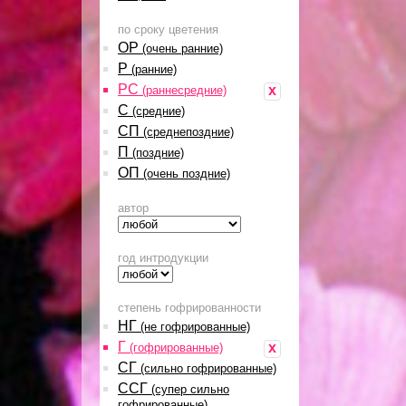
по сроку цветения
ОР
(очень ранние)
Р
(ранние)
РС
x
(раннесредние)
С
(средние)
СП
(среднепоздние)
П
(поздние)
ОП
(очень поздние)
автор
год интродукции
степень гофрированности
НГ
(не гофрированные)
Г
x
(гофрированные)
СГ
(сильно гофрированные)
ССГ
(супер сильно
гофрированные)