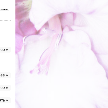
сильно
ее »
ее »
ее »
ать »