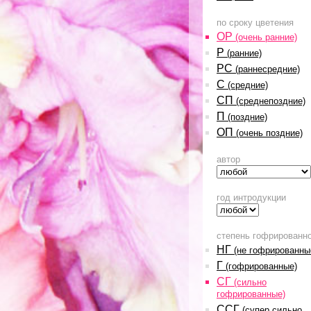
по сроку цветения
ОР
(очень ранние)
Р
(ранние)
РС
(раннесредние)
С
(средние)
СП
(среднепоздние)
П
(поздние)
ОП
(очень поздние)
автор
год интродукции
степень гофрированн
НГ
(не гофрированны
Г
(гофрированные)
СГ
(сильно
гофрированные)
ССГ
(супер сильно