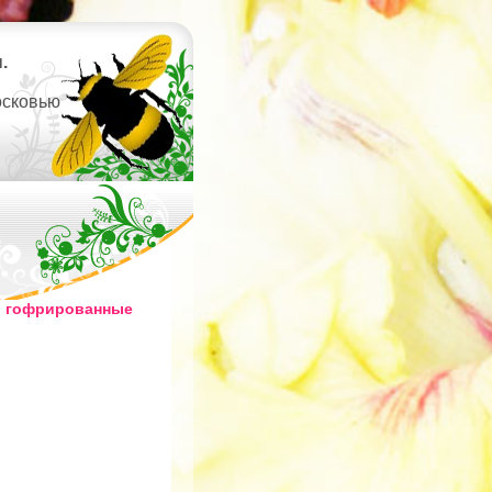
.
осковью
о гофрированные