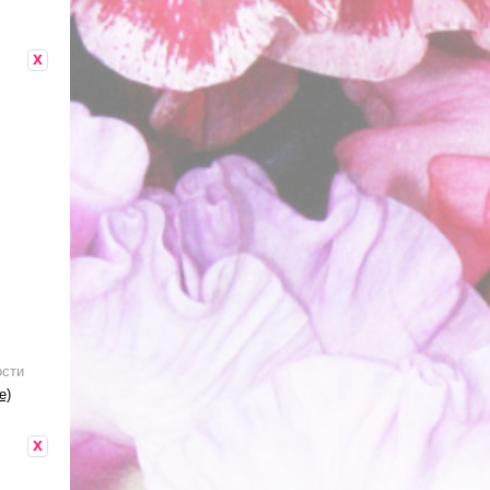
x
ости
е)
x