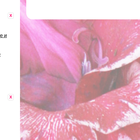
x
е и
е
x