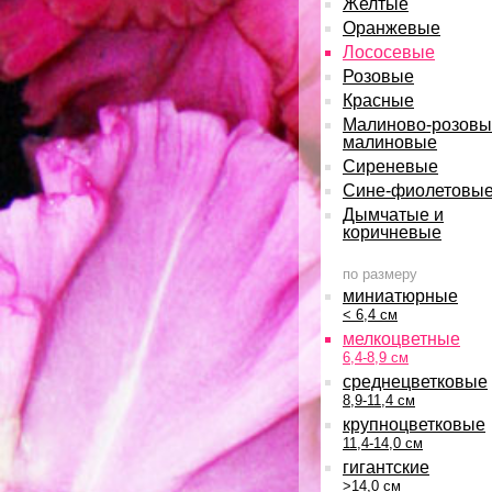
Желтые
Оранжевые
Лососевые
Розовые
Красные
Малиново-розовы
малиновые
Сиреневые
Сине-фиолетовы
Дымчатые и
коричневые
по размеру
миниатюрные
< 6,4 см
мелкоцветные
6,4-8,9 см
среднецветковые
8,9-11,4 см
крупноцветковые
11,4-14,0 см
гигантские
>14,0 см