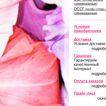
гофрированные)
ОССГ
(особо супер 
гофрированные)
Условия
приобретения
Доставка
Условия доставки
подробн
Гарантии
Гарантируем
качественный
материал
подробн
Оплата заказов
подробн
Прайс-лист
скач