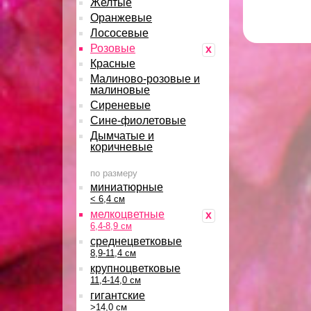
Желтые
Оранжевые
Лососевые
Розовые
x
Красные
Малиново-розовые и
малиновые
Сиреневые
Сине-фиолетовые
Дымчатые и
коричневые
по размеру
миниатюрные
< 6,4 см
мелкоцветные
x
6,4-8,9 см
среднецветковые
8,9-11,4 см
крупноцветковые
11,4-14,0 см
гигантские
>14,0 см