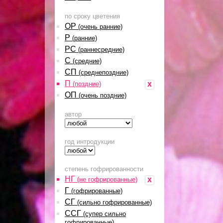
по сроку цветения
ОР
(очень ранние)
Р
(ранние)
РС
(раннесредние)
С
(средние)
СП
(среднепоздние)
П
x
(поздние)
ОП
(очень поздние)
автор
год интродукции
степень гофрированности
НГ
x
(не гофрированные)
Г
(гофрированные)
СГ
(сильно гофрированные)
ССГ
(супер сильно
гофрированные)