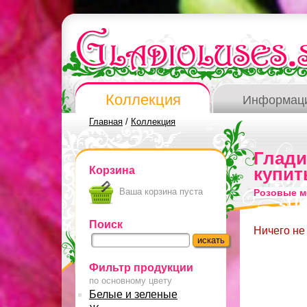
Коллекция
Информац
Главная
/
Коллекция
Глад
Корзина
купит
Ваша корзина пуста
Розовые м
Поиск
Ничего не
Фильтр продукции
по основному цвету
Белые и зеленые