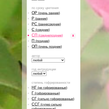
по сроку цветения
ОР
(очень ранние)
Р
(ранние)
РС
(раннесредние)
С
(средние)
СП
x
(среднепоздние)
П
(поздние)
ОП
(очень поздние)
автор
год интродукции
степень гофрированности
НГ
(не гофрированные)
Г
(гофрированные)
СГ
(сильно гофрированные)
ССГ
(супер сильно
гофрированные)