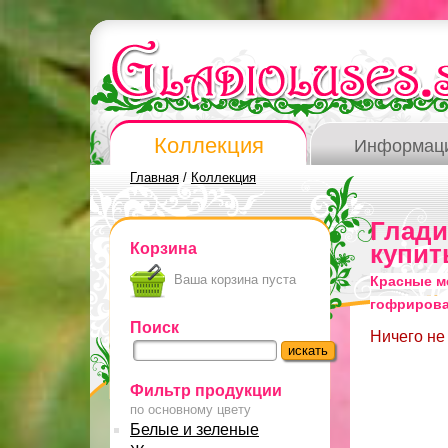
Коллекция
Информац
Главная
/
Коллекция
Глад
Корзина
купит
Ваша корзина пуста
Красные м
гофриров
Поиск
Ничего не
Фильтр продукции
по основному цвету
Белые и зеленые