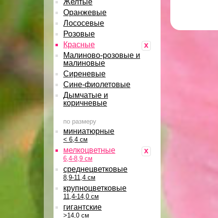
Желтые
Оранжевые
Лососевые
Розовые
Красные
x
Малиново-розовые и
малиновые
Сиреневые
Сине-фиолетовые
Дымчатые и
коричневые
по размеру
миниатюрные
< 6,4 см
мелкоцветные
x
6,4-8,9 см
среднецветковые
8,9-11,4 см
крупноцветковые
11,4-14,0 см
гигантские
>14,0 см