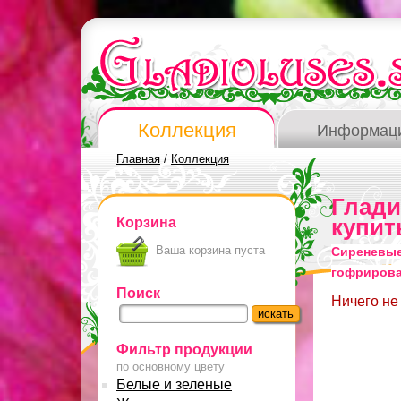
Коллекция
Информац
Главная
/
Коллекция
Глад
Корзина
купит
Ваша корзина пуста
Сиреневые
гофриров
Поиск
Ничего не
Фильтр продукции
по основному цвету
Белые и зеленые