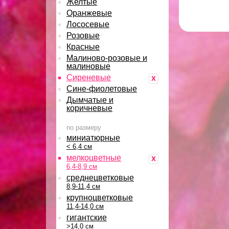
Желтые
Оранжевые
Лососевые
Розовые
Красные
Малиново-розовые и
малиновые
Сиреневые
x
Сине-фиолетовые
Дымчатые и
коричневые
по размеру
миниатюрные
< 6,4 см
мелкоцветные
x
6,4-8,9 см
среднецветковые
8,9-11,4 см
крупноцветковые
11,4-14,0 см
гигантские
>14,0 см