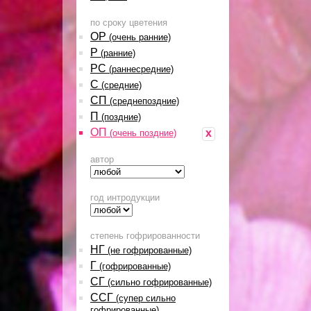
по сроку цветения
ОР
(очень ранние)
Р
(ранние)
РС
(раннесредние)
С
(средние)
СП
(среднепоздние)
П
(поздние)
ОП
x
(очень поздние)
автор
год интродукции
степень гофрированности
НГ
(не гофрированные)
Г
(гофрированные)
СГ
(сильно гофрированные)
ССГ
(супер сильно
гофрированные)