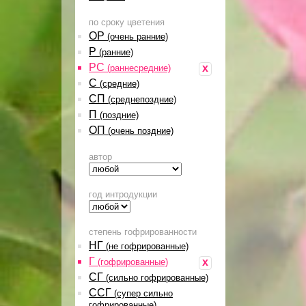
по сроку цветения
ОР
(очень ранние)
Р
(ранние)
РС
x
(раннесредние)
С
(средние)
СП
(среднепоздние)
П
(поздние)
ОП
(очень поздние)
автор
год интродукции
степень гофрированности
НГ
(не гофрированные)
Г
x
(гофрированные)
СГ
(сильно гофрированные)
ССГ
(супер сильно
гофрированные)