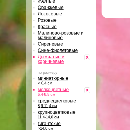
Желтые
Оранжевые
Лососевые
Розовые
Красные
Малиново-розовые и
малиновые
Сиреневые
Сине-фиолетовые
Дымчатые и
x
коричневые
по размеру
миниатюрные
< 6,4 см
мелкоцветные
x
6,4-8,9 см
среднецветковые
8,9-11,4 см
крупноцветковые
11,4-14,0 см
гигантские
>14,0 см