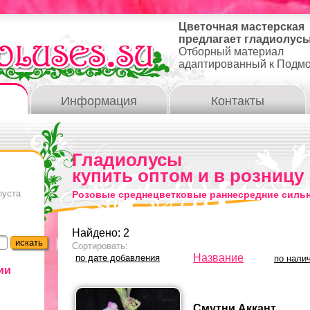
Цветочная мастерская
предлагает гладиолусы
Отборный материал
адаптированный к Подм
Информация
Контакты
Гладиолусы
купить оптом и в розницу
пуста
Розовые среднецветковые раннесредние силь
Найдено: 2
Сортировать:
Название
по дате добавления
по нали
ии
Смутни Аккант