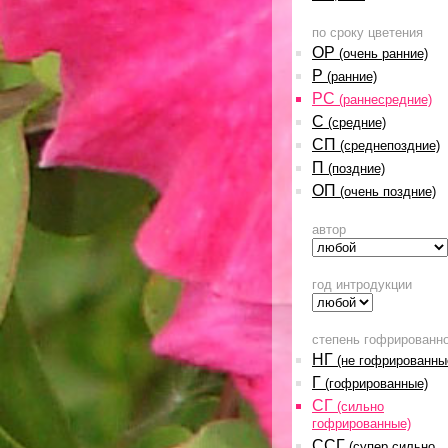
по сроку цветения
ОР
(очень ранние)
Р
(ранние)
РС
(раннесредние)
С
(средние)
СП
(среднепоздние)
П
(поздние)
ОП
(очень поздние)
автор
год интродукции
степень гофрированн
НГ
(не гофрированны
Г
(гофрированные)
СГ
(сильно
гофрированные)
ССГ
(супер сильно