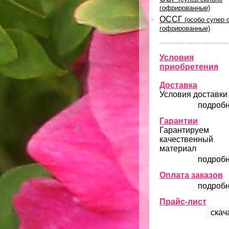
гофрированные)
ОССГ
(особо супер 
гофрированные)
Условия
приобретения
Доставка
Условия доставки
подробн
Гарантии
Гарантируем
качественный
материал
подробн
Оплата заказов
подробн
Прайс-лист
скач