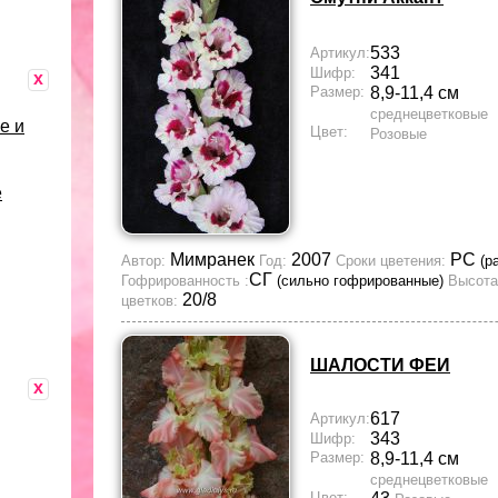
533
Артикул:
341
Шифр:
x
Размер:
8,9-11,4 см
среднецветковые
е и
Цвет:
Розовые
е
Мимранек
2007
РС
Автор:
Год:
Сроки цветения:
(р
СГ
Гофрированность :
(сильно гофрированные)
Высота
20/8
цветков:
ШАЛОСТИ ФЕИ
x
617
Артикул:
343
Шифр:
Размер:
8,9-11,4 см
среднецветковые
Цвет: