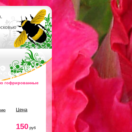
.
осковью
но гофрированные
Цена
чию
150
руб