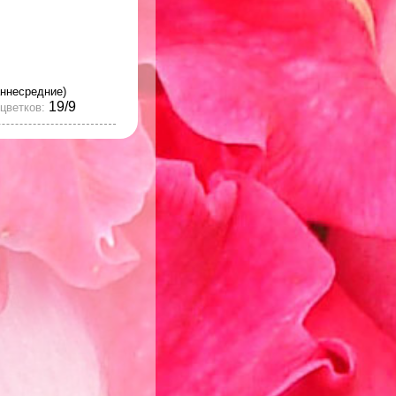
аннесредние)
19/9
цветков: