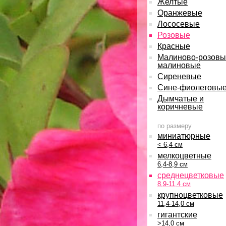
Желтые
Оранжевые
Лососевые
Розовые
Красные
Малиново-розовы
малиновые
Сиреневые
Сине-фиолетовы
Дымчатые и
коричневые
по размеру
миниатюрные
< 6,4 см
мелкоцветные
6,4-8,9 см
среднецветковые
8,9-11,4 см
крупноцветковые
11,4-14,0 см
гигантские
>14,0 см