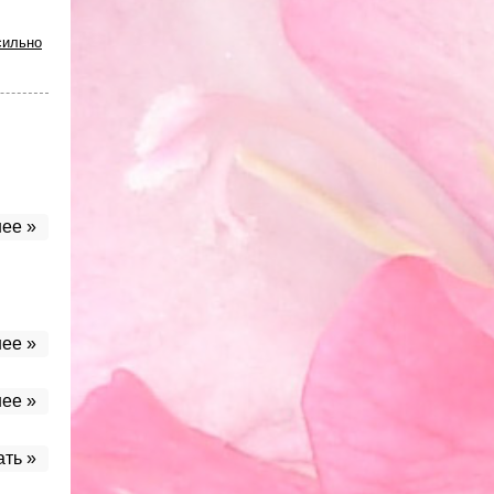
сильно
ее »
ее »
ее »
ать »