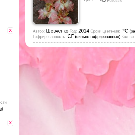
43
Розовые
x
Шевченко
2014
РС
Автор:
Год:
Сроки цветения:
(р
СГ
Гофрированность :
(сильно гофрированные)
Кол-во 
ости
е)
x