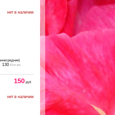
нет в наличии
аннесредние)
130
:
Кол-во
150
руб
нет в наличии