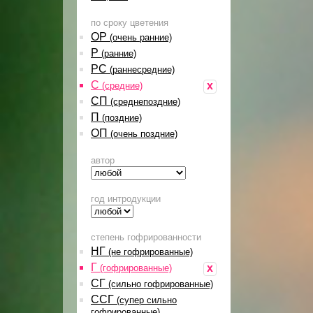
по сроку цветения
ОР
(очень ранние)
Р
(ранние)
РС
(раннесредние)
С
x
(средние)
СП
(среднепоздние)
П
(поздние)
ОП
(очень поздние)
автор
год интродукции
степень гофрированности
НГ
(не гофрированные)
Г
x
(гофрированные)
СГ
(сильно гофрированные)
ССГ
(супер сильно
гофрированные)