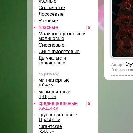
Желтые
Оранжевые
Лососевые
Розовые
Красные
x
Малиново-розовые и
малиновые
Сиреневые
Сине-фиолетовые
Дымчатые и
коричневые
Клу
Автор:
Гофрирован
по размеру
миниатюрные
< 6,4 см
мелкоцветные
6,4-8,9 см
среднецветковые
x
8,9-11,4 см
крупноцветковые
11,4-14,0 см
гигантские
>14,0 см