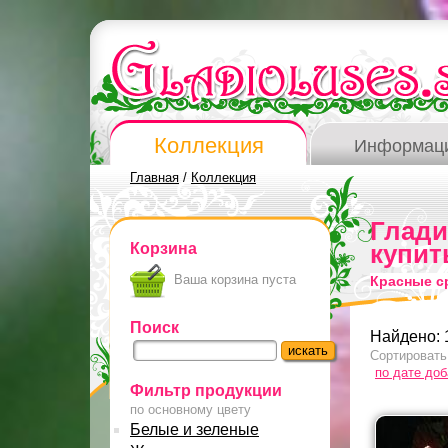
Коллекция
Информац
Главная
/
Коллекция
Глад
Корзина
купит
Ваша корзина пуста
Красные с
Поиск
Найдено: 
Сортировать
по дате до
Фильтр продукции
по основному цвету
Белые и зеленые