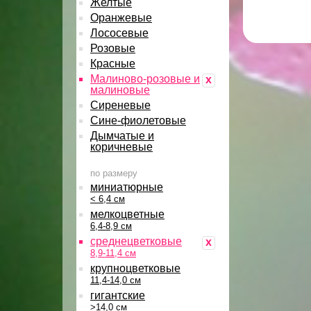
Желтые
Оранжевые
Лососевые
Розовые
Красные
Малиново-розовые и
x
малиновые
Сиреневые
Сине-фиолетовые
Дымчатые и
коричневые
по размеру
миниатюрные
< 6,4 см
мелкоцветные
6,4-8,9 см
среднецветковые
x
8,9-11,4 см
крупноцветковые
11,4-14,0 см
гигантские
>14,0 см