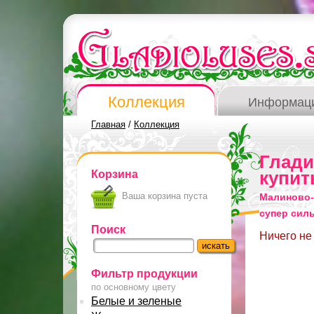
Коллекция
Информац
Главная
/
Коллекция
Глад
Корзина
купит
Ваша корзина пуста
Малиново-
супер сил
Поиск
Ничего не
Фильтр продукции
по основному цвету
Белые и зеленые