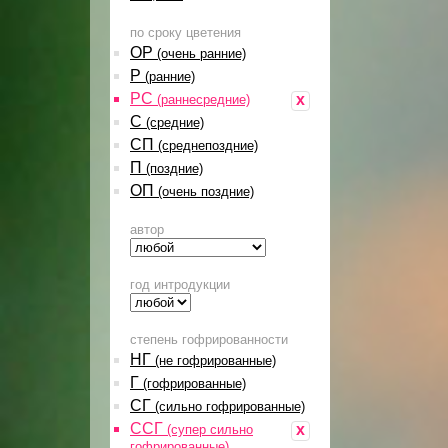
по сроку цветения
ОР
(очень ранние)
Р
(ранние)
РС
x
(раннесредние)
С
(средние)
СП
(среднепоздние)
П
(поздние)
ОП
(очень поздние)
автор
год интродукции
степень гофрированности
НГ
(не гофрированные)
Г
(гофрированные)
СГ
(сильно гофрированные)
ССГ
x
(супер сильно
гофрированные)