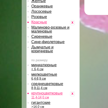
Желтые
Оранжевые
Лососевые
Розовые
Красные
x
Малиново-розовые и
малиновые
Сиреневые
Сине-фиолетовые
Дымчатые и
коричневые
по размеру
миниатюрные
< 6,4 см
мелкоцветные
6,4-8,9 см
среднецветковые
8,9-11,4 см
крупноцветковые
x
11,4-14,0 см
гигантские
>14,0 см