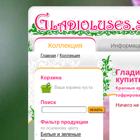
Коллекция
Информац
Главная
/
Коллекция
Глад
Корзина
купит
Ваша корзина пуста
Красные к
гофриров
Поиск
Ничего не
Фильтр продукции
по основному цвету
Белые и зеленые