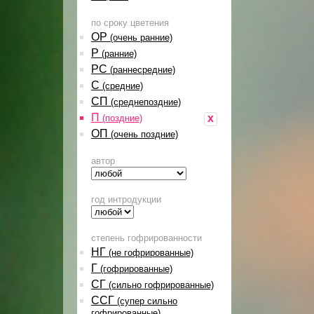
по сроку цветения
ОР
(очень ранние)
Р
(ранние)
РС
(раннесредние)
С
(средние)
СП
(среднепоздние)
П
x
(поздние)
ОП
(очень поздние)
автор
год интродукции
степень гофрированности
НГ
(не гофрированные)
Г
(гофрированные)
СГ
(сильно гофрированные)
ССГ
(супер сильно
гофрированные)