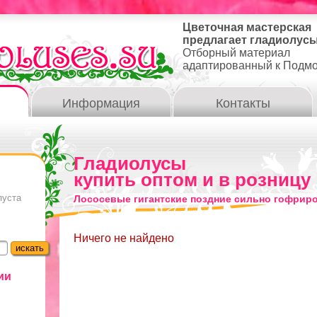
Цветочная мастерская
предлагает гладиолусы
Отборный материал
адаптированный к Подм
Информация
Контакты
Гладиолусы
купить оптом и в розницу
пуста
Лососевые гигантские поздние сильно гофрир
Ничего не найдено
ии