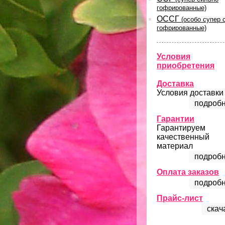
гофрированные)
ОССГ
(особо супер 
гофрированные)
Условия
приобретения
Доставка
Условия доставки
подробн
Гарантии
Гарантируем
качественный
материал
подробн
Оплата заказов
подробн
Прайс-лист
скач