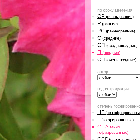
по сроку цветения
ОР
(очень ранние)
Р
(ранние)
РС
(раннесредние)
С
(средние)
СП
(среднепоздние)
П
(поздние)
ОП
(очень поздние)
автор
год интродукции
степень гофрированн
НГ
(не гофрированны
Г
(гофрированные)
СГ
(сильно
гофрированные)
ССГ
(супер сильно