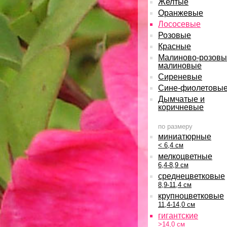
Желтые
Оранжевые
Лососевые
Розовые
Красные
Малиново-розовы
малиновые
Сиреневые
Сине-фиолетовы
Дымчатые и
коричневые
по размеру
миниатюрные
< 6,4 см
мелкоцветные
6,4-8,9 см
среднецветковые
8,9-11,4 см
крупноцветковые
11,4-14,0 см
гигантские
>14,0 см