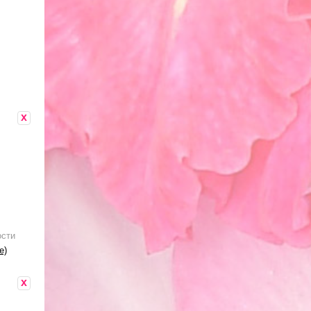
x
ости
е)
x