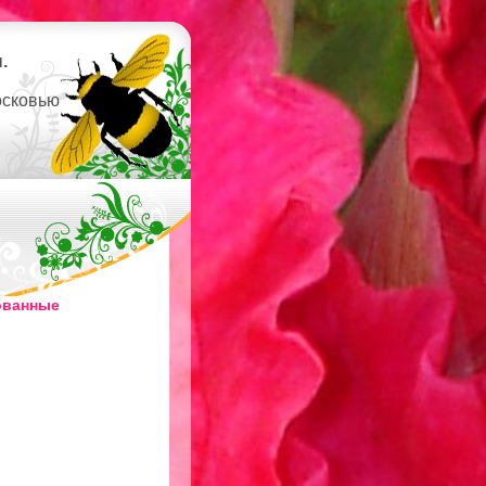
.
осковью
ованные