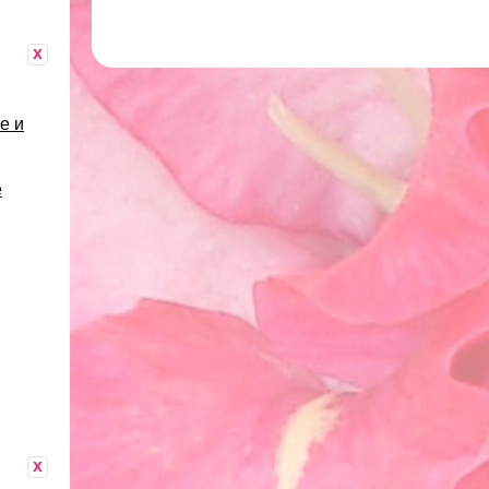
x
е и
е
x