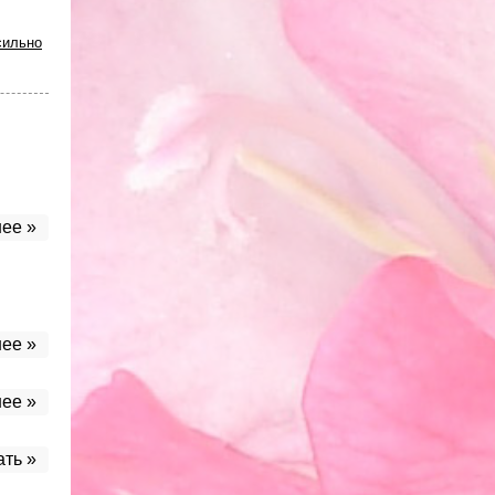
сильно
ее »
ее »
ее »
ать »