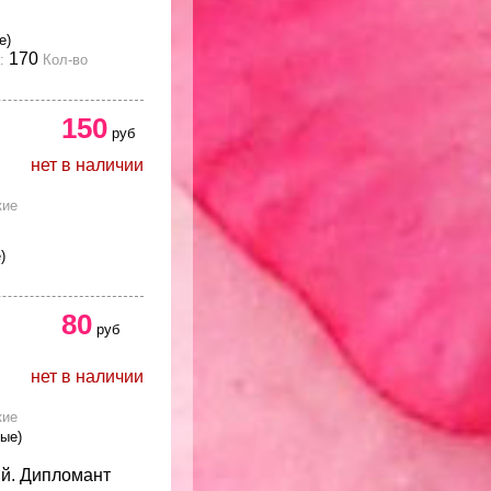
е)
170
:
Кол-во
150
руб
нет в наличии
кие
)
80
руб
нет в наличии
кие
вые)
й. Дипломант