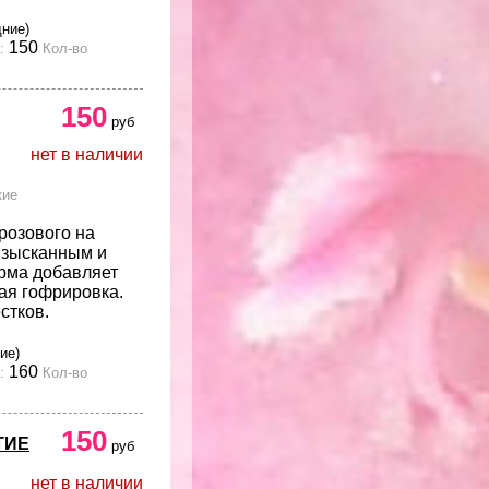
дние)
150
:
Кол-во
150
руб
нет в наличии
кие
озового на
изысканным и
рма добавляет
вая гофрировка.
стков.
ие)
160
:
Кол-во
150
ТИЕ
руб
нет в наличии