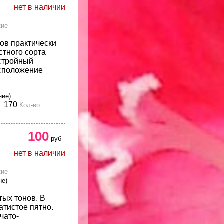
нет в наличии
кие
ков практически
стного сорта
стройный
асположение
ние)
170
:
Кол-во
100
руб
нет в наличии
кие
ые)
тых тонов. В
атистое пятно.
чато-