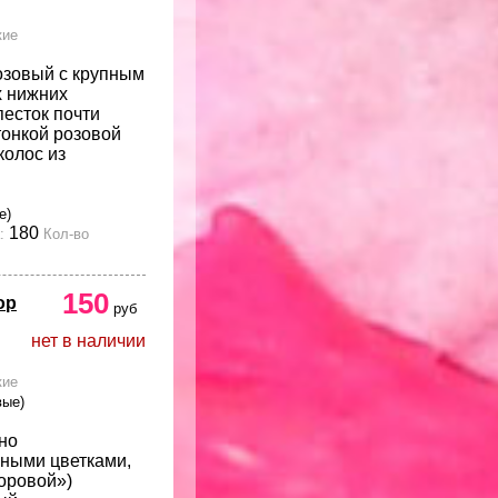
кие
озовый с крупным
х нижних
песток почти
тонкой розовой
колос из
е)
180
:
Кол-во
150
ор
руб
нет в наличии
кие
вые)
но
ными цветками,
оровой»)