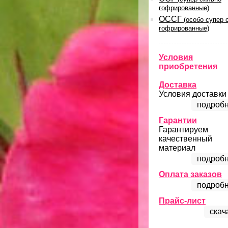
гофрированные)
ОССГ
(особо супер 
гофрированные)
Условия
приобретения
Доставка
Условия доставки
подробн
Гарантии
Гарантируем
качественный
материал
подробн
Оплата заказов
подробн
Прайс-лист
скач