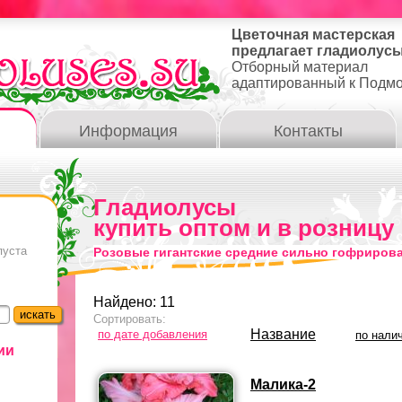
Цветочная мастерская
предлагает гладиолусы
Отборный материал
адаптированный к Подм
Информация
Контакты
Гладиолусы
купить оптом и в розницу
пуста
Розовые гигантские средние сильно гофриров
Найдено: 11
Сортировать:
Название
по дате добавления
по нали
ии
Малика-2