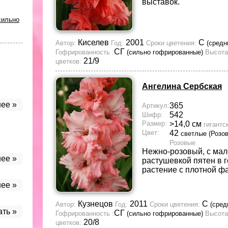
выставок.
сильно
Киселев
2001
С
Автор:
Год:
Сроки цветения:
(средн
СГ
Гофрированность :
(сильно гофрированные)
Высота
21/9
цветков:
Ангелина Сербская
ее »
365
Артикул:
542
Шифр:
Размер:
>14,0 см
гигантс
Цвет:
42
светлые (Розо
Розовые
Нежно-розовый, с ма
ее »
растушевкой пятен в 
растение с плотной ф
ее »
Кузнецов
2011
С
Автор:
Год:
Сроки цветения:
(сред
ать »
СГ
Гофрированность :
(сильно гофрированные)
Высота
20/8
цветков: