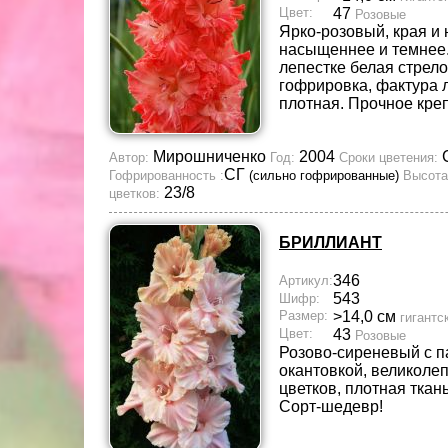
Цвет:
47
Розовые
Ярко-розовый, края и
насыщеннее и темнее
лепестке белая стрел
гофрировка, фактура 
плотная. Прочное кре
Мирошниченко
2004
Автор:
Год:
Сроки цветения:
СГ
Гофрированность :
(сильно гофрированные)
Высота
23/8
цветков:
БРИЛЛИАНТ
346
Артикул:
543
Шифр:
Размер:
>14,0 см
гигантс
Цвет:
43
Розовые
Розово-сиреневый с 
окантовкой, великоле
цветков, плотная ткан
Сорт-шедевр!