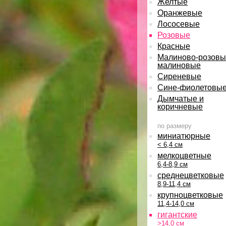
Желтые
Оранжевые
Лососевые
Розовые
Красные
Малиново-розовы
малиновые
Сиреневые
Сине-фиолетовы
Дымчатые и
коричневые
по размеру
миниатюрные
< 6,4 см
мелкоцветные
6,4-8,9 см
среднецветковые
8,9-11,4 см
крупноцветковые
11,4-14,0 см
гигантские
>14,0 см