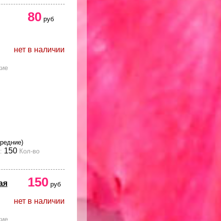
80
руб
нет в наличии
кие
средние)
150
:
Кол-во
150
ая
руб
нет в наличии
кие