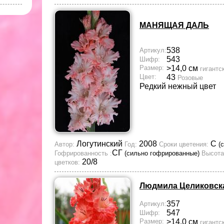
МАНЯЩАЯ ДАЛЬ
538
Артикул:
543
Шифр:
Размер:
>14,0 см
гигантс
Цвет:
43
Розовые
Редкий нежный цвет
Логутинский
2008
С
Автор:
Год:
Сроки цветения:
(
СГ
Гофрированность :
(сильно гофрированные)
Высота
20/8
цветков:
Людмила Целиковск
357
Артикул:
547
Шифр:
Размер:
>14,0 см
гигантс