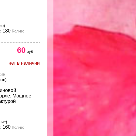
ие)
180
:
Кол-во
60
руб
нет в наличии
кие
вые)
линовой
горле. Мощное
актурой
ние)
160
:
Кол-во