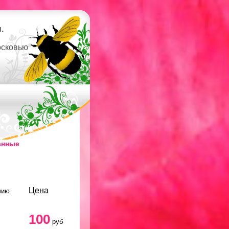
.
осковью
анные
Цена
чию
100
руб