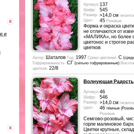
137
Артикул:
545
Шифр:
Размер:
>14,0 см
гигантс
Цвет:
45
x
Розовые
Форма и окраска цвет
не отличаются от изве
е и
«МАЛИКА», но более 
цветонос и строгое р
цветков
е
Шаталов
1997
С
Автор:
Год:
Сроки цветения:
(сред
СГ
Гофрированность :
(сильно гофрированные)
Высота
22/8
цветков:
Волнующая Радость
46
Артикул:
546
Шифр:
Размер:
>14,0 см
гигантс
Цвет:
46
тёмные (Розов
Розовые
Семгово-розовый, чис
горле малиновое барх
x
Цветки крупные, склад