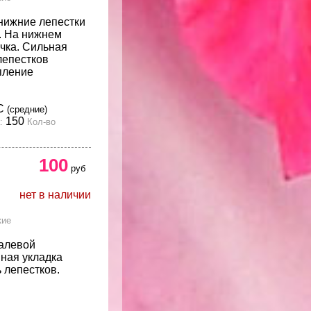
 нижние лепестки
. На нижнем
очка. Сильная
лепестков
пление
С
(средние)
150
:
Кол-во
100
руб
нет в наличии
кие
палевой
пная укладка
ь лепестков.