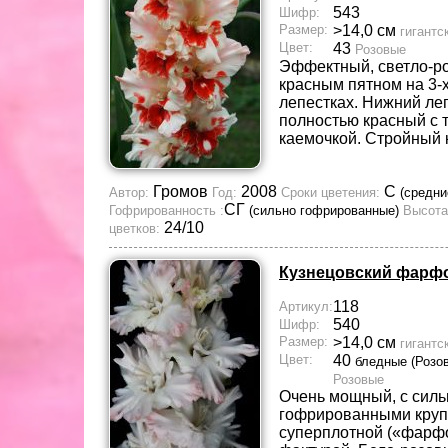
543
Шифр:
Размер:
>14,0 см
гигантс
Цвет:
43
Розовые
Эффектный, светло-р
красным пятном на 3-
лепестках. Нижний ле
полностью красный с 
каемочкой. Стройный 
Громов
2008
С
Автор:
Год:
Сроки цветения:
(средни
СГ
Гофрированность :
(сильно гофрированные)
Высота
24/10
цветков:
Кузнецовский фарф
118
Артикул:
540
Шифр:
Размер:
>14,0 см
гигантс
Цвет:
40
бледные (Розо
Розовые
Очень мощный, с силь
гофрированными круп
суперплотной («фарф