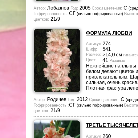
Лобазнов
2005
С
Автор:
Год:
Сроки цветения:
(сре
СГ
Гофрированность :
(сильно гофрированные)
Высота
21/9
цветков:
ФОРМУЛА ЛЮБВИ
274
Артикул:
541
Шифр:
Размер:
>14,0 см
гигантс
Цвет:
41
Розовые
Нежнейшие наплывы р
белом делают цветок 
привлекательным. Ша
сильная, очень краси
Плотная фактура лепе
Родичев
2012
С
Автор:
Год:
Сроки цветения:
(средн
СГ
Гофрированность :
(сильно гофрированные)
Высота
21/9
цветков:
ТРЕТЬЕ ТЫСЯЧЕЛЕ
260
Артикул: