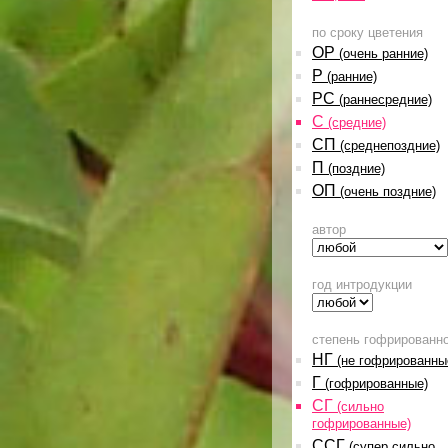
по сроку цветения
ОР
(очень ранние)
Р
(ранние)
РС
(раннесредние)
С
(средние)
СП
(среднепоздние)
П
(поздние)
ОП
(очень поздние)
автор
год интродукции
степень гофрированн
НГ
(не гофрированны
Г
(гофрированные)
СГ
(сильно
гофрированные)
ССГ
(супер сильно