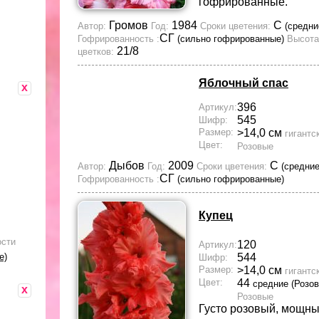
гофрированные.
Громов
1984
С
Автор:
Год:
Сроки цветения:
(средни
СГ
Гофрированность :
(сильно гофрированные)
Высота
21/8
цветков:
Яблочный спас
x
396
Артикул:
545
Шифр:
Размер:
>14,0 см
гигантс
Цвет:
Розовые
Дыбов
2009
С
Автор:
Год:
Сроки цветения:
(средние
СГ
Гофрированность :
(сильно гофрированные)
Купец
ости
120
Артикул:
е)
544
Шифр:
Размер:
>14,0 см
гигантс
Цвет:
44
средние (Розо
x
Розовые
Густо розовый, мощны