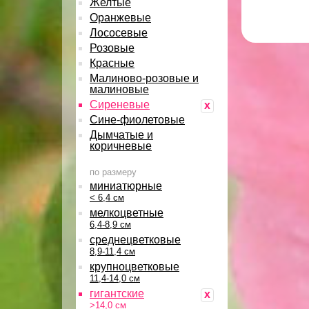
Желтые
Оранжевые
Лососевые
Розовые
Красные
Малиново-розовые и
малиновые
Сиреневые
x
Сине-фиолетовые
Дымчатые и
коричневые
по размеру
миниатюрные
< 6,4 см
мелкоцветные
6,4-8,9 см
среднецветковые
8,9-11,4 см
крупноцветковые
11,4-14,0 см
гигантские
x
>14,0 см