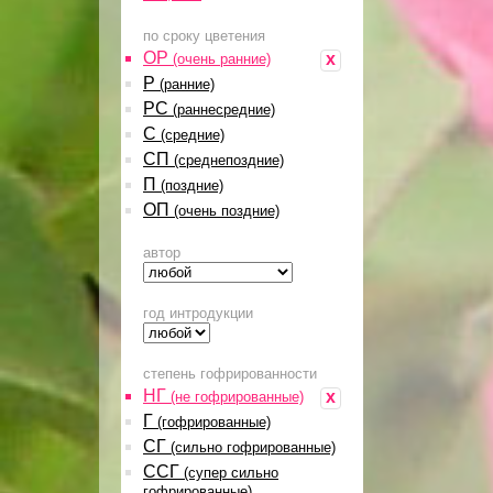
по сроку цветения
ОР
x
(очень ранние)
Р
(ранние)
РС
(раннесредние)
С
(средние)
СП
(среднепоздние)
П
(поздние)
ОП
(очень поздние)
автор
год интродукции
степень гофрированности
НГ
x
(не гофрированные)
Г
(гофрированные)
СГ
(сильно гофрированные)
ССГ
(супер сильно
гофрированные)