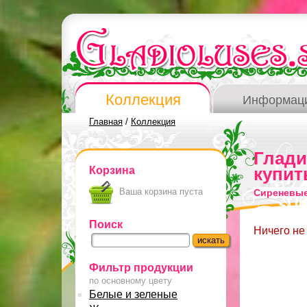
Коллекция
Информац
Главная
/
Коллекция
Глад
Корзина
купит
Ваша корзина пуста
Сиреневые
Поиск
Ничего не
Фильтр продукции
по основному цвету
Белые и зеленые