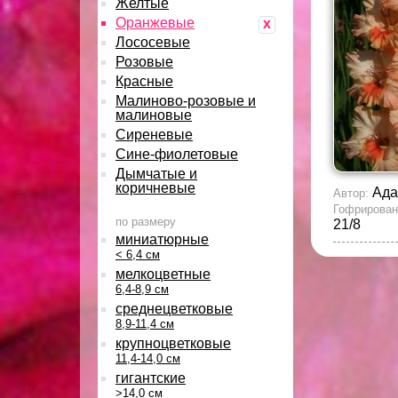
Желтые
Оранжевые
x
Лососевые
Розовые
Красные
Малиново-розовые и
малиновые
Сиреневые
Сине-фиолетовые
Дымчатые и
коричневые
Ада
Автор:
Гофрирован
по размеру
21/8
миниатюрные
< 6,4 см
мелкоцветные
6,4-8,9 см
среднецветковые
8,9-11,4 см
крупноцветковые
11,4-14,0 см
гигантские
>14,0 см