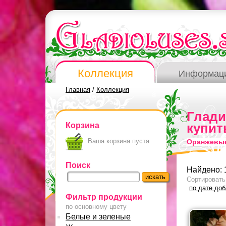
Коллекция
Информац
Главная
/
Коллекция
Глад
Корзина
купит
Ваша корзина пуста
Оранжевые
Поиск
Найдено: 
Сортировать
по дате до
Фильтр продукции
по основному цвету
Белые и зеленые