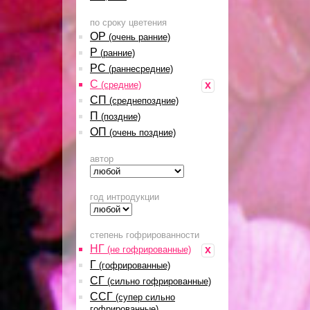
по сроку цветения
ОР
(очень ранние)
Р
(ранние)
РС
(раннесредние)
С
x
(средние)
СП
(среднепоздние)
П
(поздние)
ОП
(очень поздние)
автор
год интродукции
степень гофрированности
НГ
x
(не гофрированные)
Г
(гофрированные)
СГ
(сильно гофрированные)
ССГ
(супер сильно
гофрированные)