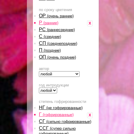
по сроку цветения
ОР
(очень ранние)
Р
x
(ранние)
РС
(раннесредние)
С
(средние)
СП
(среднепоздние)
П
(поздние)
ОП
(очень поздние)
автор
год интродукции
степень гофрированности
НГ
(не гофрированные)
Г
x
(гофрированные)
СГ
(сильно гофрированные)
ССГ
(супер сильно
гофрированные)