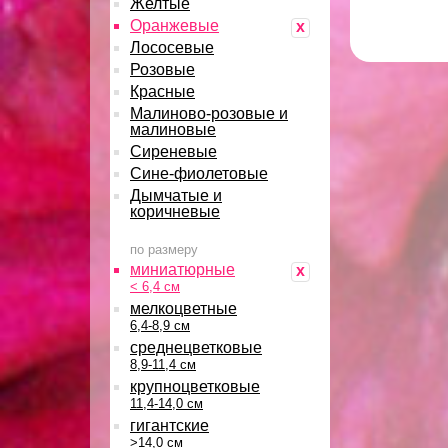
Желтые
Оранжевые
x
Лососевые
Розовые
Красные
Малиново-розовые и
малиновые
Сиреневые
Сине-фиолетовые
Дымчатые и
коричневые
по размеру
миниатюрные
x
< 6,4 см
мелкоцветные
6,4-8,9 см
среднецветковые
8,9-11,4 см
крупноцветковые
11,4-14,0 см
гигантские
>14,0 см