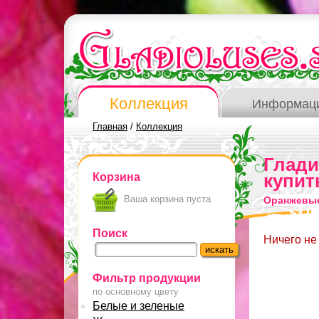
Коллекция
Информац
Главная
/
Коллекция
Глад
Корзина
купит
Ваша корзина пуста
Оранжевые
Поиск
Ничего не
Фильтр продукции
по основному цвету
Белые и зеленые