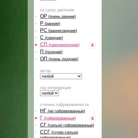
по сроку цветения
ОР
(очень ранние)
Р
(ранние)
РС
(раннесредние)
С
(средние)
СП
x
(среднепоздние)
П
(поздние)
ОП
(очень поздние)
автор
год интродукции
степень гофрированности
НГ
(не гофрированные)
Г
x
(гофрированные)
СГ
(сильно гофрированные)
ССГ
(супер сильно
гофрированные)