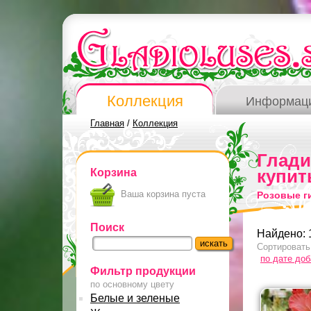
Коллекция
Информац
Главная
/
Коллекция
Глад
Корзина
купит
Ваша корзина пуста
Розовые г
Поиск
Найдено: 
Сортировать
по дате до
Фильтр продукции
по основному цвету
Белые и зеленые