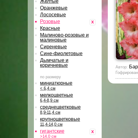
Желтые
Оранжевые
Лососевые
Розовые
x
Красные
Малиново-розовые и
малиновые
Сиреневые
Сине-фиолетовые
Дымчатые и
коричневые
Бар
Автор:
Гофрирован
по размеру
миниатюрные
< 6,4 см
мелкоцветные
6,4-8,9 см
среднецветковые
8,9-11,4 см
крупноцветковые
11,4-14,0 см
гигантские
x
>14,0 см