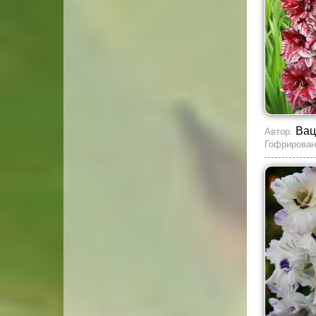
Вац
Автор:
Гофрирован