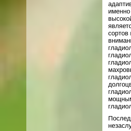
адаптив
именно
высоко
являет
сортов
вниман
гладио
гладио
гладио
махров
гладио
долгоц
гладио
мощным
гладио
Послед
незасл