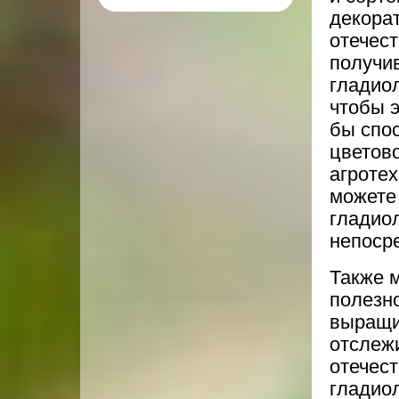
декора
отечест
получи
гладиол
чтобы 
бы спо
цветов
агротех
можете
гладиол
непоср
Также 
полезн
выращи
отслеж
отечес
гладио