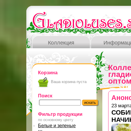
Коллекция
Информац
Колл
Корзина
глади
оптом
Ваша корзина пуста
Поиск
Анонс
23 март
СОБИ
Фильтр продукции
НАЧИ
по основному цвету
Белые и зеленые