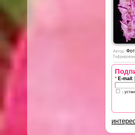
Фот
Автор:
Гофрирован
Подпи
*
E-mail
:
- устан
интере