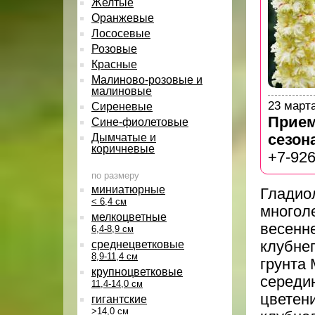
Желтые
Оранжевые
Лососевые
Розовые
Красные
Малиново-розовые и
малиновые
23 март
Сиреневые
Прием
Сине-фиолетовые
Дымчатые и
сезона
коричневые
+7-926
по размеру
миниатюрные
Гладиол
< 6,4 см
многол
мелкоцветные
весенн
6,4-8,9 см
среднецветковые
клубнеп
8,9-11,4 см
грунта 
крупноцветковые
середи
11,4-14,0 см
цветен
гигантские
>14,0 см