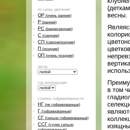
клубне
(деткам
по сроку цветения
весны.
ОР
(очень ранние)
Р
(ранние)
Являяс
РС
(раннесредние)
колори
С
(средние)
цветон
СП
(среднепоздние)
цветков
П
(поздние)
ОП
непрев
(очень поздние)
вертика
автор
исполь
Преиму
год интродукции
в том ч
гладио
степень гофрированности
селекц
НГ
(не гофрированные)
являют
Г
(гофрированные)
СГ
коллек
(сильно гофрированные)
ССГ
(супер сильно
изящны
гофрированные)