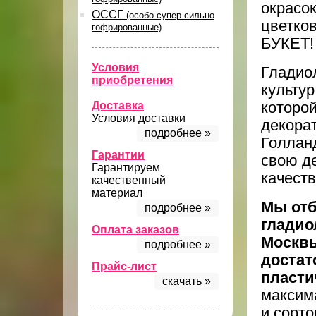
окрасо
ОССГ
(особо супер сильно
цветко
гофрированные)
БУКЕТ!
Условия
Гладио
приобретения
культур
Доставка
которой
Условия доставки
декора
подробнее »
Голлан
Гарантии
свою д
Гарантируем
качеств
качественный
материал
Мы отб
подробнее »
гладио
Оплата заказов
Москв
подробнее »
достат
Прайс-лист
пласти
скачать »
максим
и сорто