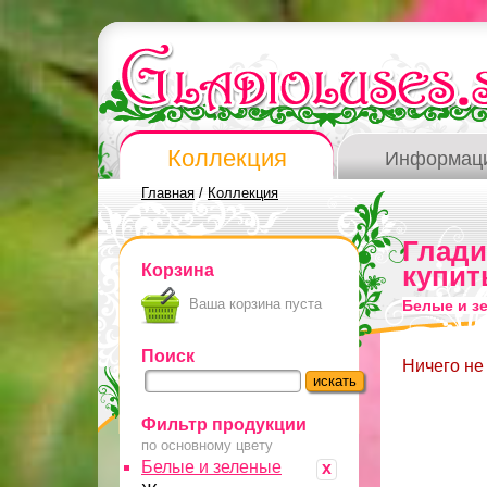
Коллекция
Информац
Главная
/
Коллекция
Глад
Корзина
купит
Ваша корзина пуста
Белые и з
Поиск
Ничего не
Фильтр продукции
по основному цвету
Белые и зеленые
x