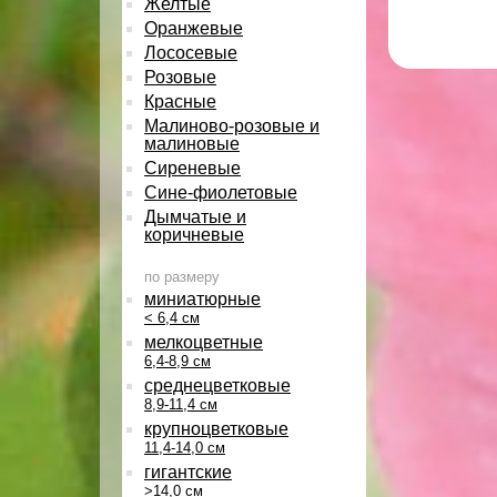
Желтые
Оранжевые
Лососевые
Розовые
Красные
Малиново-розовые и
малиновые
Сиреневые
Сине-фиолетовые
Дымчатые и
коричневые
по размеру
миниатюрные
< 6,4 см
мелкоцветные
6,4-8,9 см
среднецветковые
8,9-11,4 см
крупноцветковые
11,4-14,0 см
гигантские
>14,0 см