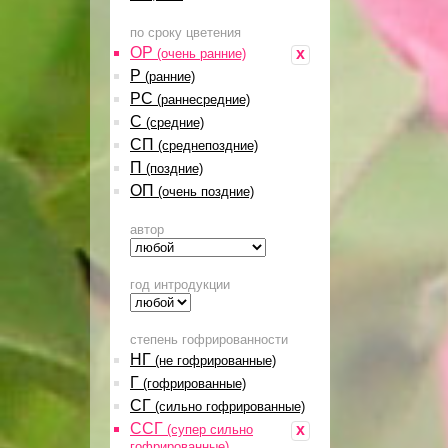
по сроку цветения
ОР
x
(очень ранние)
Р
(ранние)
РС
(раннесредние)
С
(средние)
СП
(среднепоздние)
П
(поздние)
ОП
(очень поздние)
автор
год интродукции
степень гофрированности
НГ
(не гофрированные)
Г
(гофрированные)
СГ
(сильно гофрированные)
ССГ
x
(супер сильно
гофрированные)