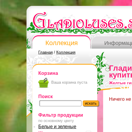
Коллекция
Информац
Главная
/
Коллекция
Глад
Корзина
купит
Ваша корзина пуста
Желтые ги
Поиск
Ничего не
Фильтр продукции
по основному цвету
Белые и зеленые