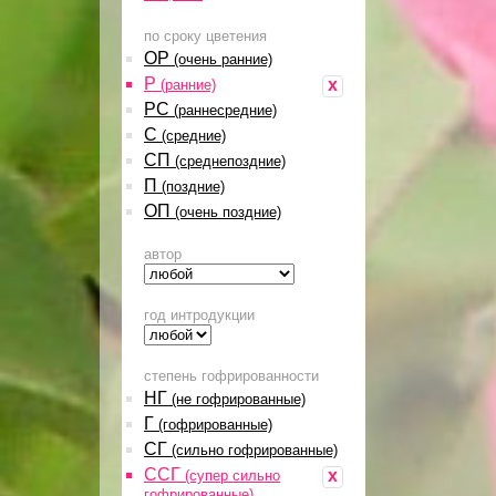
по сроку цветения
ОР
(очень ранние)
Р
x
(ранние)
РС
(раннесредние)
С
(средние)
СП
(среднепоздние)
П
(поздние)
ОП
(очень поздние)
автор
год интродукции
степень гофрированности
НГ
(не гофрированные)
Г
(гофрированные)
СГ
(сильно гофрированные)
ССГ
x
(супер сильно
гофрированные)