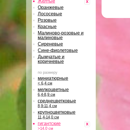
Желтые
x
Оранжевые
Лососевые
Розовые
Красные
Малиново-розовые и
малиновые
Сиреневые
Сине-фиолетовые
Дымчатые и
коричневые
по размеру
миниатюрные
< 6,4 см
мелкоцветные
6,4-8,9 см
среднецветковые
8,9-11,4 см
крупноцветковые
11,4-14,0 см
гигантские
x
>14,0 см