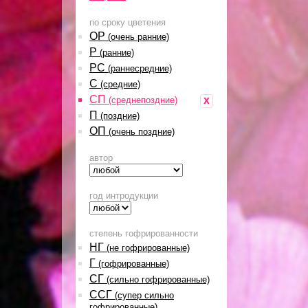
по сроку цветения
ОР
(очень ранние)
Р
(ранние)
РС
(раннесредние)
С
(средние)
СП
x
(среднепоздние)
П
(поздние)
ОП
(очень поздние)
автор
год интродукции
степень гофрированности
НГ
(не гофрированные)
Г
(гофрированные)
СГ
(сильно гофрированные)
ССГ
(супер сильно
гофрированные)