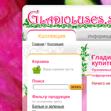
Коллекция
Информац
Главная
/
Коллекция
Глад
Корзина
купит
Ваша корзина пуста
Оранжевые
гофриров
Поиск
Ничего не
Фильтр продукции
по основному цвету
Белые и зеленые