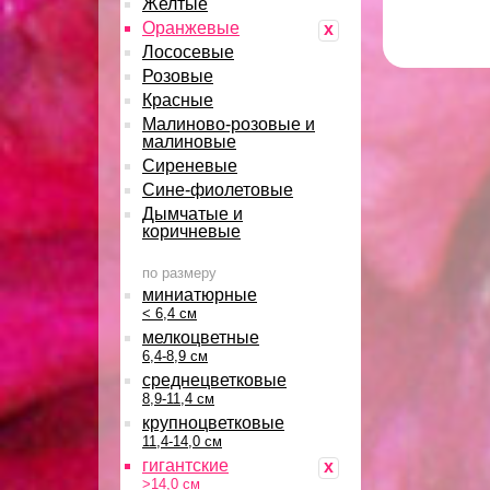
Желтые
Оранжевые
x
Лососевые
Розовые
Красные
Малиново-розовые и
малиновые
Сиреневые
Сине-фиолетовые
Дымчатые и
коричневые
по размеру
миниатюрные
< 6,4 см
мелкоцветные
6,4-8,9 см
среднецветковые
8,9-11,4 см
крупноцветковые
11,4-14,0 см
гигантские
x
>14,0 см