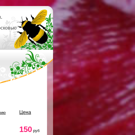
.
осковью
Цена
чию
150
руб