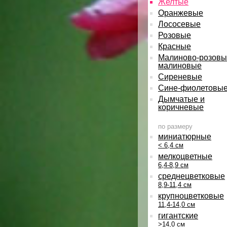
Желтые
Оранжевые
Лососевые
Розовые
Красные
Малиново-розовы
малиновые
Сиреневые
Сине-фиолетовы
Дымчатые и
коричневые
по размеру
миниатюрные
< 6,4 см
мелкоцветные
6,4-8,9 см
среднецветковые
8,9-11,4 см
крупноцветковые
11,4-14,0 см
гигантские
>14,0 см