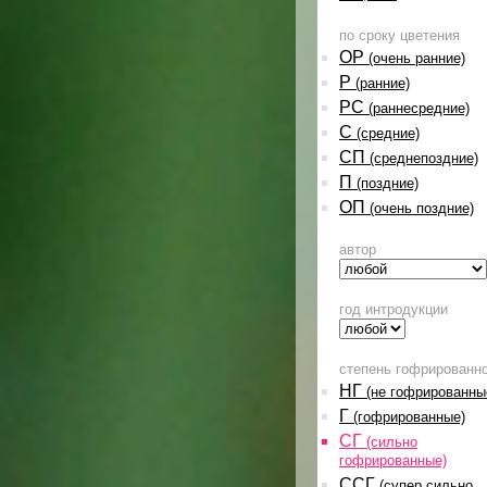
по сроку цветения
ОР
(очень ранние)
Р
(ранние)
РС
(раннесредние)
С
(средние)
СП
(среднепоздние)
П
(поздние)
ОП
(очень поздние)
автор
год интродукции
степень гофрированн
НГ
(не гофрированны
Г
(гофрированные)
СГ
(сильно
гофрированные)
ССГ
(супер сильно