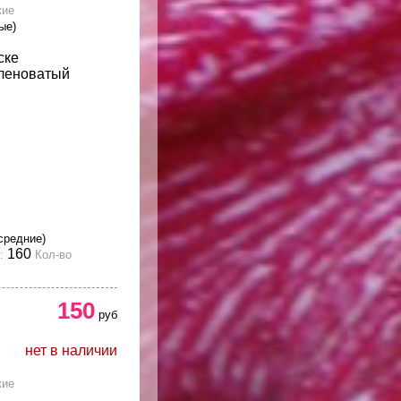
кие
ые)
ске
еленоватый
средние)
160
:
Кол-во
150
руб
нет в наличии
кие