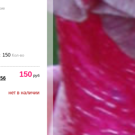
кие
150
:
Кол-во
150
руб
256
нет в наличии