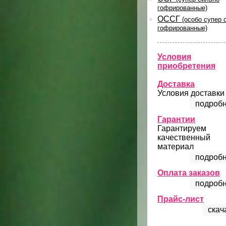
гофрированные)
ОССГ
(особо супер 
гофрированные)
Условия
приобретения
Доставка
Условия доставки
подробн
Гарантии
Гарантируем
качественный
материал
подробн
Оплата заказов
подробн
Прайс-лист
скач