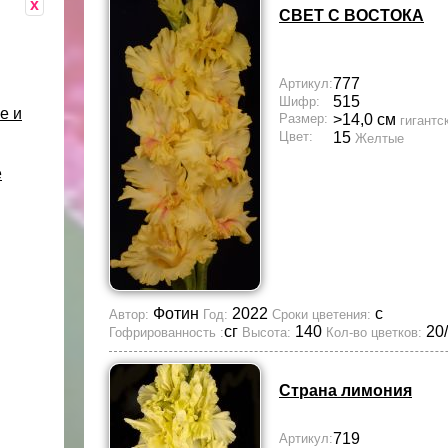
x
СВЕТ С ВОСТОКА
777
Артикул:
515
Шифр:
е и
Размер:
>14,0 см
гигантс
Цвет:
15
Желтые
е
Фотин
2022
с
Автор:
Год:
Сроки цветения:
сг
140
20
Гофрированность :
Высота:
Кол-во цветков:
Страна лимония
719
Артикул: