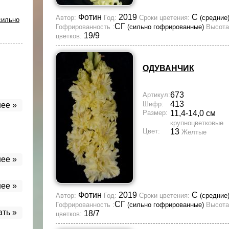
Фотин
2019
С
Автор:
Год:
Сроки цветения:
(средние
сильно
СГ
Гофрированность :
(сильно гофрированные)
Высота
19/9
цветков:
ОДУВАНЧИК
673
Артикул:
413
Шифр:
ее »
Размер:
11,4-14,0 см
крупноцветковые
Цвет:
13
Желтые
ее »
ее »
Фотин
2019
С
Автор:
Год:
Сроки цветения:
(средние
СГ
Гофрированность :
(сильно гофрированные)
Высота
ать »
18/7
цветков: