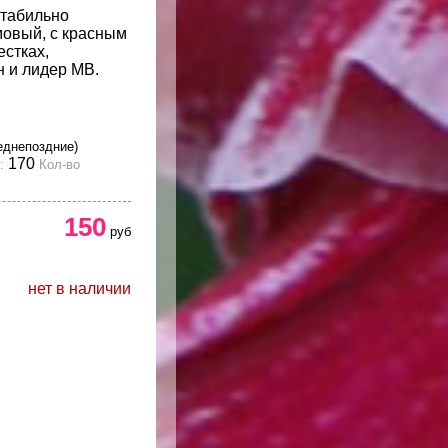
стабильно
мовый, с красным
естках,
 и лидер МВ.
еднепоздние)
170
:
Кол-во
150
руб
нет в наличии