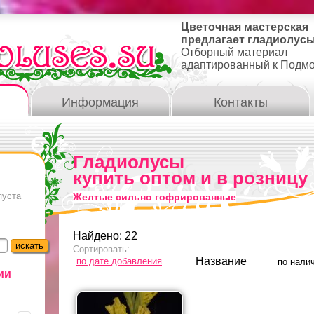
Цветочная мастерская
предлагает гладиолусы
Отборный материал
адаптированный к Подм
Информация
Контакты
Гладиолусы
купить оптом и в розницу
пуста
Желтые сильно гофрированные
Найдено: 22
Сортировать:
Название
по дате добавления
по нали
ии