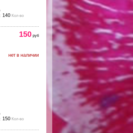
)
140
:
Кол-во
150
руб
нет в наличии
)
150
:
Кол-во