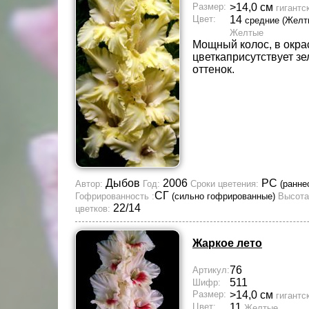
Размер:
>14,0 см
гигантс
Цвет:
14
средние (Желт
Желтые
Мощный колос, в окра
цветкаприсутствует з
оттенок.
Дыбов
2006
РС
Автор:
Год:
Сроки цветения:
(ранне
СГ
Гофрированность :
(сильно гофрированные)
Высота
22/14
цветков:
Жаркое лето
76
Артикул:
511
Шифр:
Размер:
>14,0 см
гигантс
Цвет:
11
Желтые