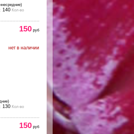
ннесредние)
140
:
Кол-во
150
руб
нет в наличии
дние)
130
:
Кол-во
150
руб