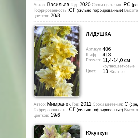
Васильев
2020
РС
Автор:
Год:
Сроки цветения:
(ра
СГ
Гофрированность :
(сильно гофрированные)
Высота
20/8
цветков:
ЛИДУШКА
406
Артикул:
413
Шифр:
Размер:
11,4-14,0 см
крупноцветковые
Цвет:
13
Желтые
Мимранек
2011
С
Автор:
Год:
Сроки цветения:
(сре
СГ
Гофрированность :
(сильно гофрированные)
Высота
19/6
цветков:
Юкункун