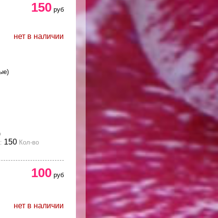
150
руб
нет в наличии
ые)
)
150
:
Кол-во
100
руб
нет в наличии