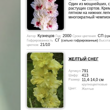
Один из мощнейших, 
растущих сортов. Кре
пятном на нижних леп
многократный чемпион
Кузнецов
2000
СП
Автор:
Год:
Сроки цветения:
(ср
СГ
Гофрированность :
(сильно гофрированные)
Высота
21/10
цветков:
ЖЕЛТЫЙ СНЕГ
791
Артикул:
413
Шифр:
Размер:
11,4-14,0 см
крупноцветковые
Цвет:
Желтые