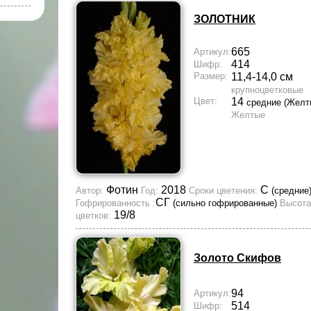
ЗОЛОТНИК
665
Артикул:
414
Шифр:
Размер:
11,4-14,0 см
крупноцветковые
Цвет:
14
средние (Желт
Желтые
Фотин
2018
С
Автор:
Год:
Сроки цветения:
(средние
СГ
Гофрированность :
(сильно гофрированные)
Высота
19/8
цветков:
Золото Скифов
94
Артикул:
514
Шифр: