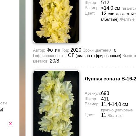
512
Шифр:
Размер:
>14,0 см
гигантс
Цвет:
12
светло-желтые
(Желтые)
Желтые
Фотин
2020
с
Автор:
Год:
Сроки цветения:
СГ
Гофрированность :
(сильно гофрированные)
Высота
20/8
цветков:
Лунная соната В-16-
693
Артикул:
411
Шифр:
ости
Размер:
11,4-14,0 см
е)
крупноцветковые
Цвет:
11
Желтые
x