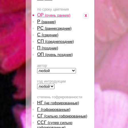
по сроку цветения
ОР
x
(очень ранние)
Р
(ранние)
РС
(раннесредние)
С
(средние)
СП
(среднепоздние)
П
(поздние)
ОП
(очень поздние)
автор
год интродукции
степень гофрированности
НГ
(не гофрированные)
Г
(гофрированные)
СГ
(сильно гофрированные)
ССГ
(супер сильно
гофрированные)