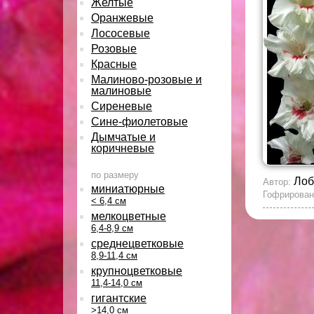
Желтые
Оранжевые
Лососевые
Розовые
Красные
Малиново-розовые и
малиновые
Сиреневые
Сине-фиолетовые
Дымчатые и
коричневые
по размеру
Лоб
Автор:
миниатюрные
Гофрирован
< 6,4 см
мелкоцветные
6,4-8,9 см
среднецветковые
8,9-11,4 см
крупноцветковые
11,4-14,0 см
гигантские
>14,0 см