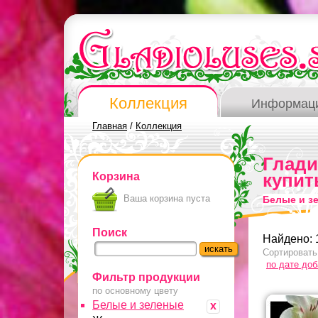
Коллекция
Информац
Главная
/
Коллекция
Глад
Корзина
купит
Ваша корзина пуста
Белые и з
Поиск
Найдено: 
Сортировать
по дате до
Фильтр продукции
по основному цвету
Белые и зеленые
x