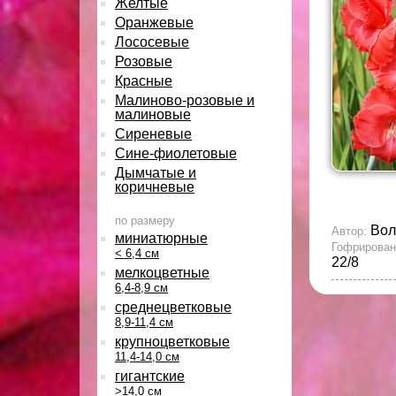
Желтые
Оранжевые
Лососевые
Розовые
Красные
Малиново-розовые и
малиновые
Сиреневые
Сине-фиолетовые
Дымчатые и
коричневые
по размеру
Вол
Автор:
миниатюрные
Гофрирован
< 6,4 см
22/8
мелкоцветные
6,4-8,9 см
среднецветковые
8,9-11,4 см
крупноцветковые
11,4-14,0 см
гигантские
>14,0 см