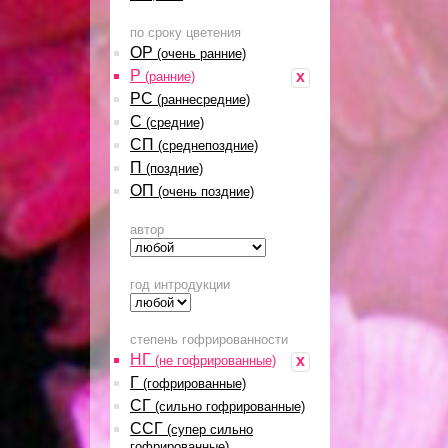
по сроку цветения
ОР
(очень ранние)
Р
x
(ранние)
РС
(раннесредние)
С
(средние)
СП
(среднепоздние)
П
(поздние)
ОП
(очень поздние)
автор
год интродукции
степень гофрированности
НГ
x
(не гофрированные)
Г
(гофрированные)
СГ
(сильно гофрированные)
ССГ
(супер сильно
гофрированные)