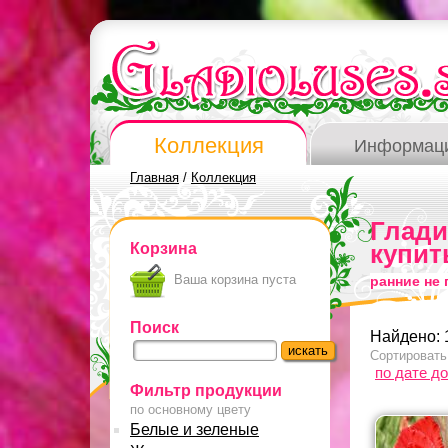
Коллекция
Информац
Главная
/
Коллекция
Глад
Корзина
купит
Ваша корзина пуста
ранние не
Поиск
Найдено: 
Сортировать
по дате д
Фильтр продукции
по основному цвету
Белые и зеленые