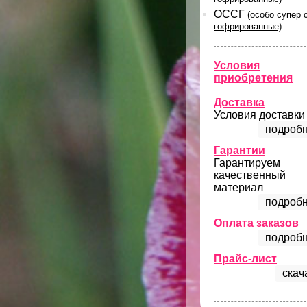
ОССГ
(особо супер 
гофрированные)
Условия
приобретения
Доставка
Условия доставки
подробн
Гарантии
Гарантируем
качественный
материал
подробн
Оплата заказов
подробн
Прайс-лист
скач