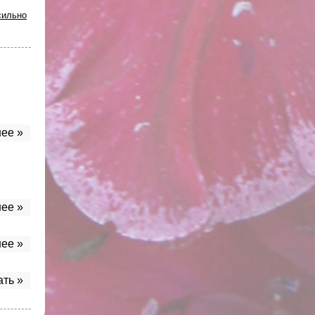
сильно
ее »
ее »
ее »
ать »