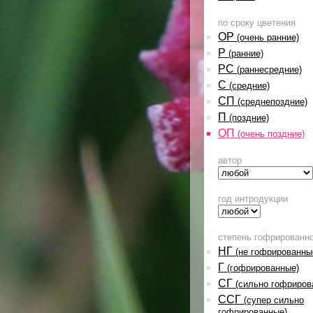
по сроку цветения
ОР
(очень ранние)
Р
(ранние)
РС
(раннесредние)
С
(средние)
СП
(среднепоздние)
П
(поздние)
ОП
(очень поздние)
автор
год интродукции
степень гофрированн
НГ
(не гофрированны
Г
(гофрированные)
СГ
(сильно гофриров
ССГ
(супер сильно
гофрированные)