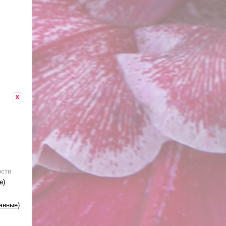
x
ости
е)
анные)