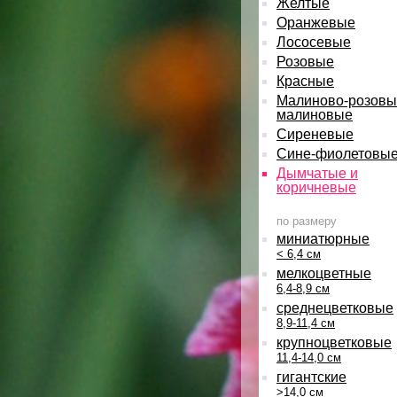
Желтые
Оранжевые
Лососевые
Розовые
Красные
Малиново-розовы
малиновые
Сиреневые
Сине-фиолетовы
Дымчатые и
коричневые
по размеру
миниатюрные
< 6,4 см
мелкоцветные
6,4-8,9 см
среднецветковые
8,9-11,4 см
крупноцветковые
11,4-14,0 см
гигантские
>14,0 см