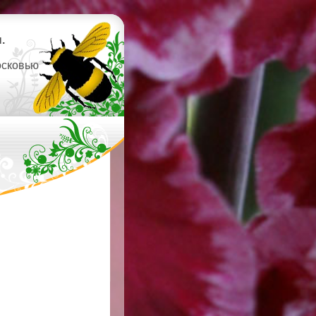
.
осковью