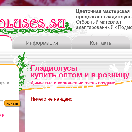
Цветочная мастерская
предлагает гладиолусы
Отборный материал
адаптированный к Подм
Информация
Контакты
Гладиолусы
купить оптом и в розницу
пуста
Дымчатые и коричневые очень поздние
Ничего не найдено
ии