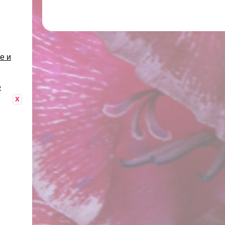
е и
е
x