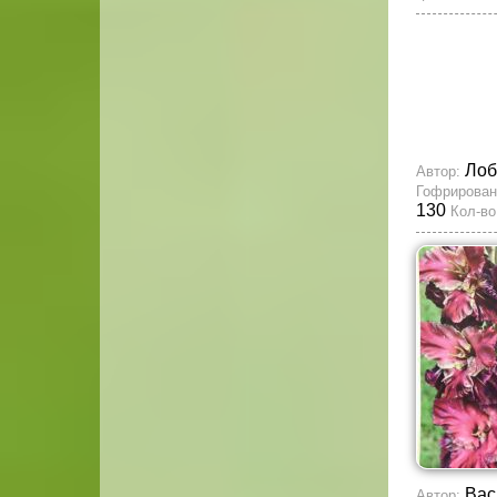
Лоб
Автор:
Гофрирован
130
Кол-во
Вас
Автор: