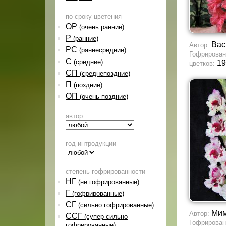
по сроку цветения
ОР
(очень ранние)
Р
(ранние)
Вас
Автор:
РС
(раннесредние)
Гофрирован
С
(средние)
19
цветков:
СП
(среднепоздние)
П
(поздние)
ОП
(очень поздние)
автор
год интродукции
степень гофрированности
НГ
(не гофрированные)
Г
(гофрированные)
СГ
(сильно гофрированные)
Мим
Автор:
ССГ
(супер сильно
Гофрирован
гофрированные)