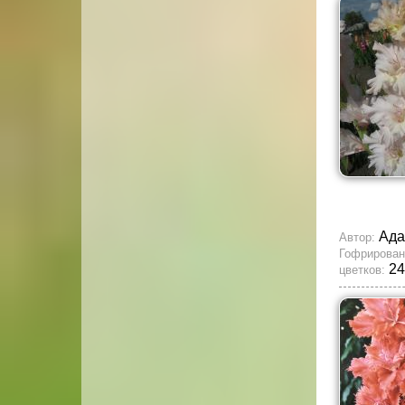
Ада
Автор:
Гофрирован
24
цветков: