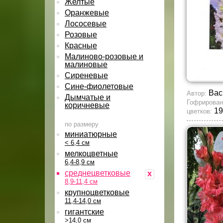
Желтые
Оранжевые
Лососевые
Розовые
Красные
Малиново-розовые и
малиновые
Сиреневые
Сине-фиолетовые
Вас
Автор:
Дымчатые и
Гофрирован
коричневые
19
цветков:
по размеру
миниатюрные
< 6,4 см
мелкоцветные
6,4-8,9 см
среднецветковые
x
8,9-11,4 см
крупноцветковые
11,4-14,0 см
гигантские
>14,0 см