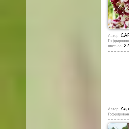
СА
Автор:
Гофрирован
22
цветков:
Ада
Автор:
Гофрирован