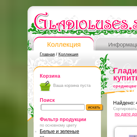
Коллекция
Информац
Главная
/
Коллекция
Глад
Корзина
купит
Ваша корзина пуста
среднецве
Поиск
Найдено: 
Сортировать
по дате д
Фильтр продукции
по основному цвету
Белые и зеленые