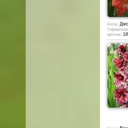
Джо
Автор:
Гофрирован
18
цветков: