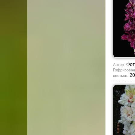
Фот
Автор:
Гофрирован
20
цветков: