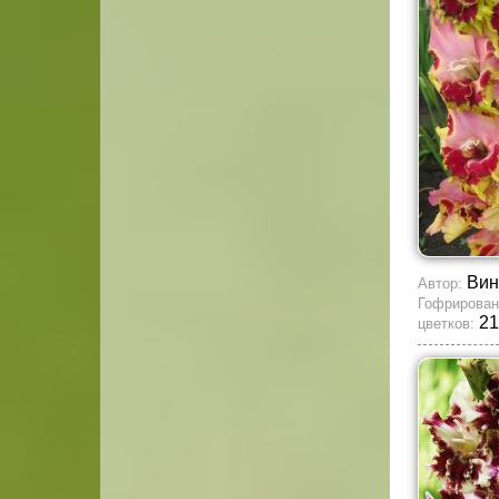
Вин
Автор:
Гофрирован
21
цветков: