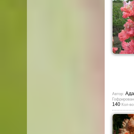
Ада
Автор:
Гофрирован
140
Кол-во