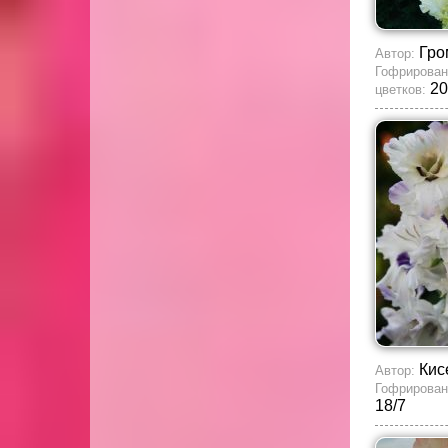
Гро
Автор:
Гофрирован
20
цветков:
Кис
Автор:
Гофрирован
18/7