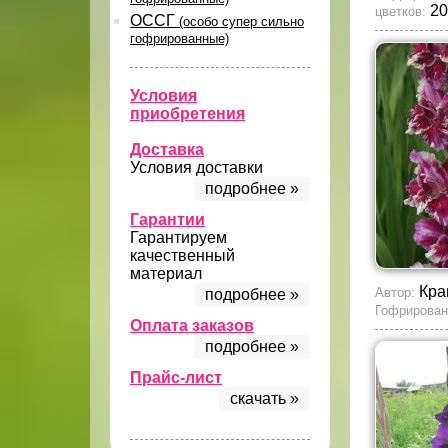
20
цветков:
ОССГ
(особо супер сильно
гофрированные)
Условия
приобретения
Доставка
Условия доставки
подробнее »
Гарантии
Гарантируем
качественный
материал
Кра
Автор:
подробнее »
Гофрирован
Оплата заказов
подробнее »
Прайс-лист
скачать »