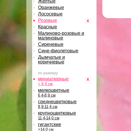
Желтые
Оранжевые
Лососевые
Розовые
x
Красные
Малиново-розовые и
малиновые
Сиреневые
Сине-фиолетовые
Дымчатые и
коричневые
по размеру
миниатюрные
x
< 6,4 см
мелкоцветные
6,4-8,9 см
среднецветковые
8,9-11,4 см
крупноцветковые
11,4-14,0 см
гигантские
>14,0 см