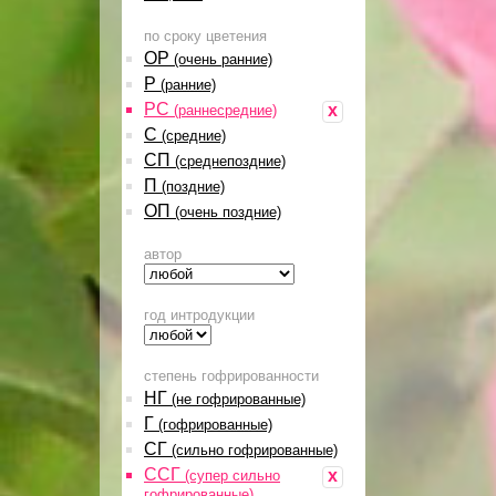
по сроку цветения
ОР
(очень ранние)
Р
(ранние)
РС
x
(раннесредние)
С
(средние)
СП
(среднепоздние)
П
(поздние)
ОП
(очень поздние)
автор
год интродукции
степень гофрированности
НГ
(не гофрированные)
Г
(гофрированные)
СГ
(сильно гофрированные)
ССГ
x
(супер сильно
гофрированные)