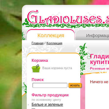
Коллекция
Информац
Главная
/
Коллекция
Глад
Корзина
купит
Ваша корзина пуста
Розовые м
Поиск
Ничего не
Фильтр продукции
по основному цвету
Белые и зеленые