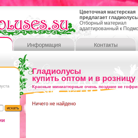
Цветочная мастерская
предлагает гладиолусы
Отборный материал
адаптированный к Подм
Информация
Контакты
Гладиолусы
купить оптом и в розницу
пуста
Красные миниатюрные очень поздние не гофр
Ничего не найдено
ии