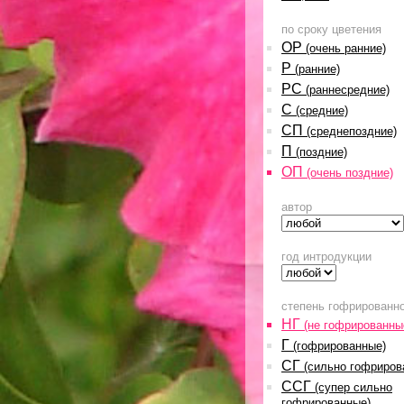
по сроку цветения
ОР
(очень ранние)
Р
(ранние)
РС
(раннесредние)
С
(средние)
СП
(среднепоздние)
П
(поздние)
ОП
(очень поздние)
автор
год интродукции
степень гофрированн
НГ
(не гофрированны
Г
(гофрированные)
СГ
(сильно гофриров
ССГ
(супер сильно
гофрированные)