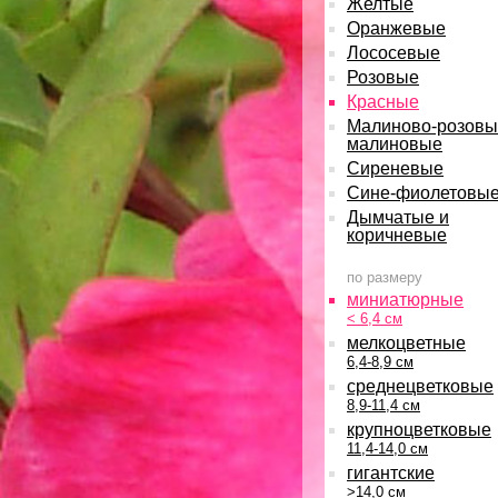
Желтые
Оранжевые
Лососевые
Розовые
Красные
Малиново-розовы
малиновые
Сиреневые
Сине-фиолетовы
Дымчатые и
коричневые
по размеру
миниатюрные
< 6,4 см
мелкоцветные
6,4-8,9 см
среднецветковые
8,9-11,4 см
крупноцветковые
11,4-14,0 см
гигантские
>14,0 см