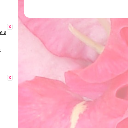
x
е и
е
x