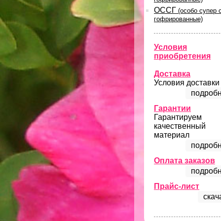
ОССГ
(особо супер 
гофрированные)
Условия
приобретения
Доставка
Условия доставки
подробн
Гарантии
Гарантируем
качественный
материал
подробн
Оплата заказов
подробн
Прайс-лист
скач