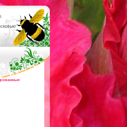
.
осковью
ированные