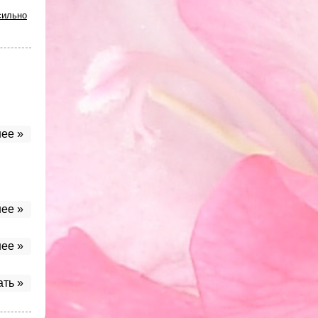
сильно
ее »
ее »
ее »
ать »