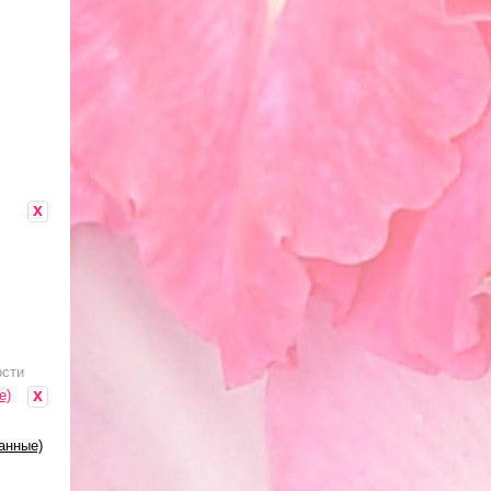
x
ости
x
е)
анные)