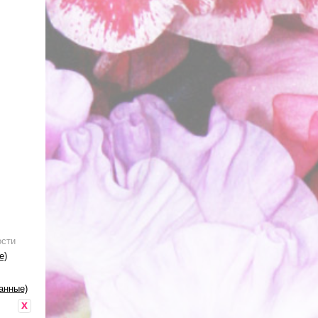
ости
е)
анные)
x