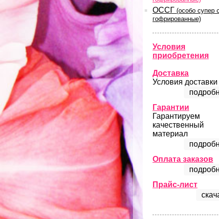
ОССГ
(особо супер 
гофрированные)
Условия
приобретения
Доставка
Условия доставки
подробн
Гарантии
Гарантируем
качественный
материал
подробн
Оплата заказов
подробн
Прайс-лист
скач