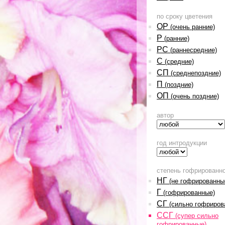
по сроку цветения
ОР
(очень ранние)
Р
(ранние)
РС
(раннесредние)
С
(средние)
СП
(среднепоздние)
П
(поздние)
ОП
(очень поздние)
автор
год интродукции
степень гофрированн
НГ
(не гофрированны
Г
(гофрированные)
СГ
(сильно гофриров
ССГ
(супер сильно
гофрированные)