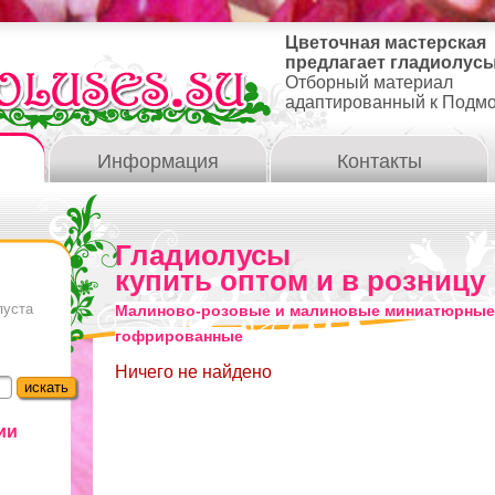
Цветочная мастерская
предлагает гладиолусы
Отборный материал
адаптированный к Подм
Информация
Контакты
Гладиолусы
купить оптом и в розницу
пуста
Малиново-розовые и малиновые миниатюрные
гофрированные
Ничего не найдено
ии