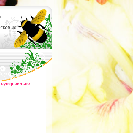
.
осковью
 супер сильно