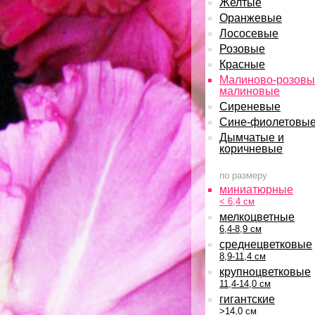
Желтые
Оранжевые
Лососевые
Розовые
Красные
Малиново-розовы
малиновые
Сиреневые
Сине-фиолетовы
Дымчатые и
коричневые
по размеру
миниатюрные
< 6,4 см
мелкоцветные
6,4-8,9 см
среднецветковые
8,9-11,4 см
крупноцветковые
11,4-14,0 см
гигантские
>14,0 см