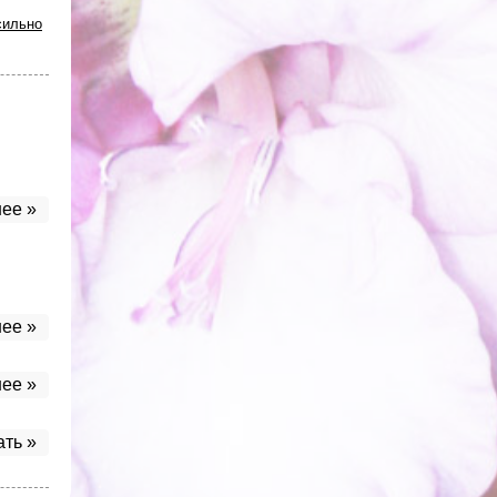
сильно
ее »
ее »
ее »
ать »