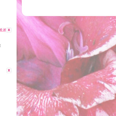
е и
x
е
x