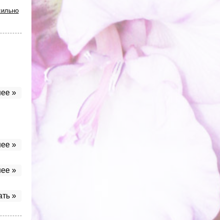
сильно
ее »
ее »
ее »
ать »