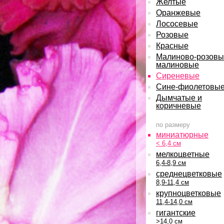
Желтые
Оранжевые
Лососевые
Розовые
Красные
Малиново-розовы
малиновые
Сиреневые
Сине-фиолетовы
Дымчатые и
коричневые
по размеру
миниатюрные
< 6,4 см
мелкоцветные
6,4-8,9 см
среднецветковые
8,9-11,4 см
крупноцветковые
11,4-14,0 см
гигантские
>14,0 см