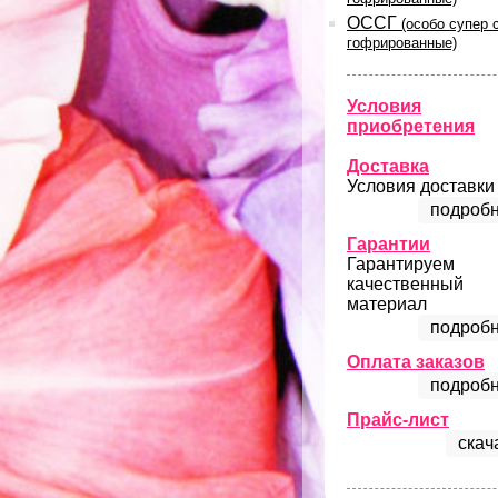
ОССГ
(особо супер 
гофрированные)
Условия
приобретения
Доставка
Условия доставки
подробн
Гарантии
Гарантируем
качественный
материал
подробн
Оплата заказов
подробн
Прайс-лист
скач