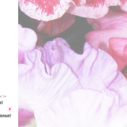
ости
е)
x
анные)