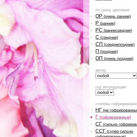
по сроку цветения
ОР
(очень ранние)
Р
(ранние)
РС
(раннесредние)
С
(средние)
СП
(среднепоздние)
П
(поздние)
ОП
(очень поздние)
автор
год интродукции
степень гофрированн
НГ
(не гофрированны
Г
(гофрированные)
СГ
(сильно гофриров
ССГ
(супер сильно
гофрированные)