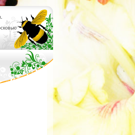
.
осковью