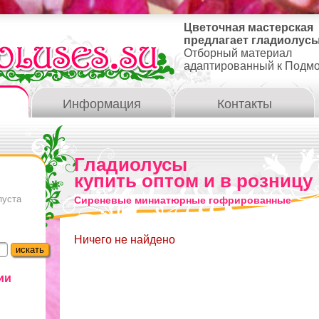
Цветочная мастерская
предлагает гладиолусы
Отборный материал
адаптированный к Подм
Информация
Контакты
Гладиолусы
купить оптом и в розницу
пуста
Сиреневые миниатюрные гофрированные
Ничего не найдено
ии