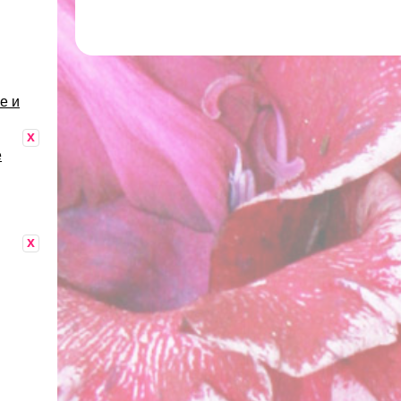
е и
x
е
x