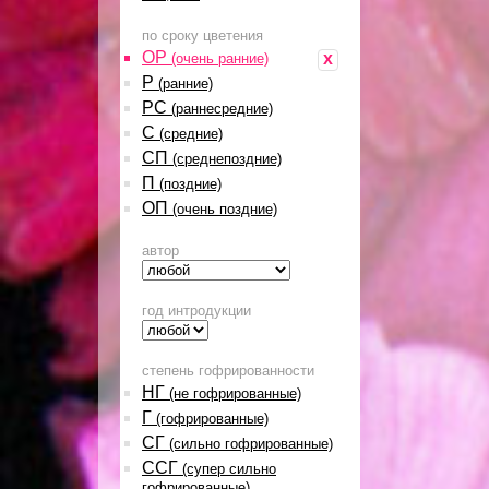
по сроку цветения
ОР
x
(очень ранние)
Р
(ранние)
РС
(раннесредние)
С
(средние)
СП
(среднепоздние)
П
(поздние)
ОП
(очень поздние)
автор
год интродукции
степень гофрированности
НГ
(не гофрированные)
Г
(гофрированные)
СГ
(сильно гофрированные)
ССГ
(супер сильно
гофрированные)