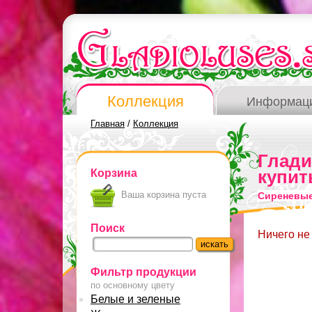
Коллекция
Информац
Главная
/
Коллекция
Глад
Корзина
купит
Ваша корзина пуста
Сиреневые
Поиск
Ничего не
Фильтр продукции
по основному цвету
Белые и зеленые