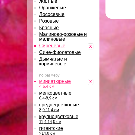
Желтые
Оранжевые
Лососевые
Розовые
Красные
Малиново-розовые и
малиновые
Сиреневые
x
Сине-фиолетовые
Дымчатые и
коричневые
по размеру
миниатюрные
x
< 6,4 см
мелкоцветные
6,4-8,9 см
среднецветковые
8,9-11,4 см
крупноцветковые
11,4-14,0 см
гигантские
>14,0 см