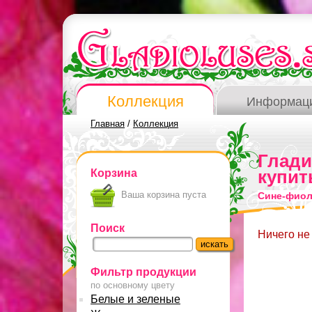
Коллекция
Информац
Главная
/
Коллекция
Глад
Корзина
купит
Ваша корзина пуста
Сине-фиол
Поиск
Ничего не
Фильтр продукции
по основному цвету
Белые и зеленые