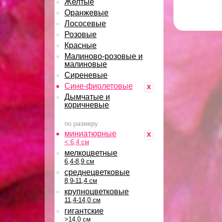
Желтые
Оранжевые
Лососевые
Розовые
Красные
Малиново-розовые и
малиновые
Сиреневые
Сине-фиолетовые
x
Дымчатые и
коричневые
по размеру
миниатюрные
x
< 6,4 см
мелкоцветные
6,4-8,9 см
среднецветковые
8,9-11,4 см
крупноцветковые
11,4-14,0 см
гигантские
>14,0 см