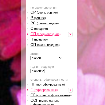
по сроку цветения
ОР
(очень ранние)
Р
(ранние)
РС
(раннесредние)
С
(средние)
СП
x
(среднепоздние)
П
(поздние)
ОП
(очень поздние)
автор
год интродукции
степень гофрированности
НГ
(не гофрированные)
Г
x
(гофрированные)
СГ
(сильно гофрированные)
ССГ
(супер сильно
гофрированные)