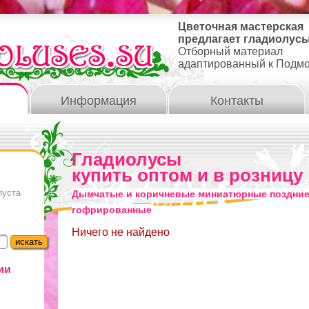
Цветочная мастерская
предлагает гладиолусы
Отборный материал
адаптированный к Подм
Информация
Контакты
Гладиолусы
купить оптом и в розницу
пуста
Дымчатые и коричневые миниатюрные поздние
гофрированные
Ничего не найдено
ии