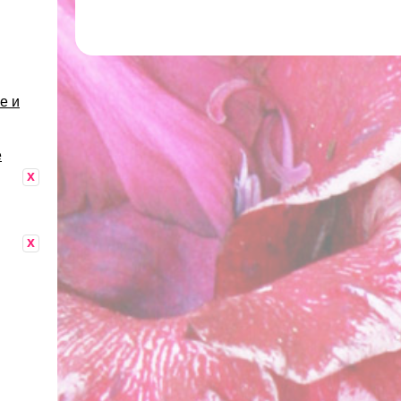
е и
е
x
x