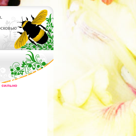
.
осковью
 сильно