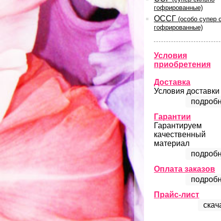
гофрированные)
ОССГ
(особо супер 
гофрированные)
Условия
приобретения
Доставка
Условия доставки
подробн
Гарантии
Гарантируем
качественный
материал
подробн
Оплата заказов
подробн
Прайс-лист
скач