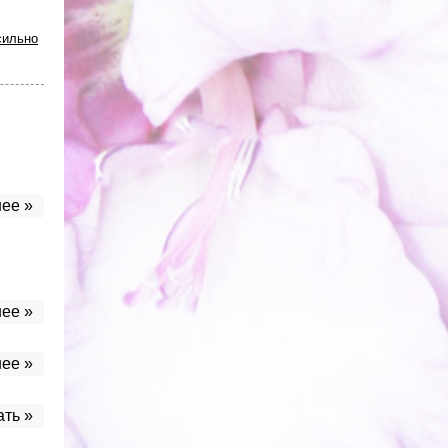
сильно
ее »
ее »
ее »
ать »