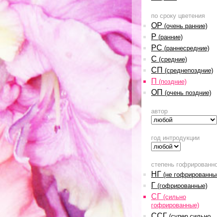
по сроку цветения
ОР
(очень ранние)
Р
(ранние)
РС
(раннесредние)
С
(средние)
СП
(среднепоздние)
П
(поздние)
ОП
(очень поздние)
автор
год интродукции
степень гофрированн
НГ
(не гофрированны
Г
(гофрированные)
СГ
(сильно
гофрированные)
ССГ
(супер сильно