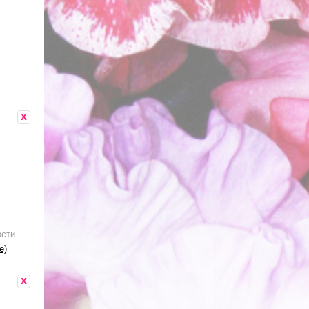
x
ости
е)
x