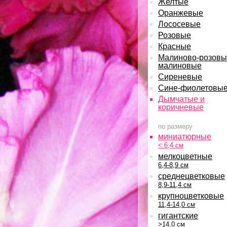
Желтые
Оранжевые
Лососевые
Розовые
Красные
Малиново-розовы
малиновые
Сиреневые
Сине-фиолетовы
Дымчатые и
коричневые
по размеру
миниатюрные
< 6,4 см
мелкоцветные
6,4-8,9 см
среднецветковые
8,9-11,4 см
крупноцветковые
11,4-14,0 см
гигантские
>14,0 см