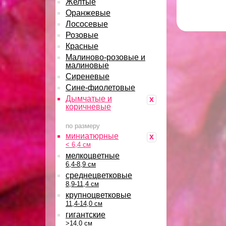
Желтые
Оранжевые
Лососевые
Розовые
Красные
Малиново-розовые и
малиновые
Сиреневые
Сине-фиолетовые
Дымчатые и
x
коричневые
по размеру
миниатюрные
x
< 6,4 см
мелкоцветные
6,4-8,9 см
среднецветковые
8,9-11,4 см
крупноцветковые
11,4-14,0 см
гигантские
>14,0 см