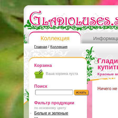
Коллекция
Информац
Главная
/
Коллекция
Глад
Корзина
купит
Ваша корзина пуста
Красные м
Поиск
Ничего не
Фильтр продукции
по основному цвету
Белые и зеленые