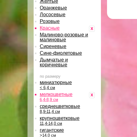
Желтые
Оранжевые
Лососевые
Розовые
Красные
x
Малиново-розовые и
малиновые
Сиреневые
Сине-фиолетовые
Дымчатые и
коричневые
по размеру
миниатюрные
< 6,4 см
мелкоцветные
x
6,4-8,9 см
среднецветковые
8,9-11,4 см
крупноцветковые
11,4-14,0 см
гигантские
>14,0 см