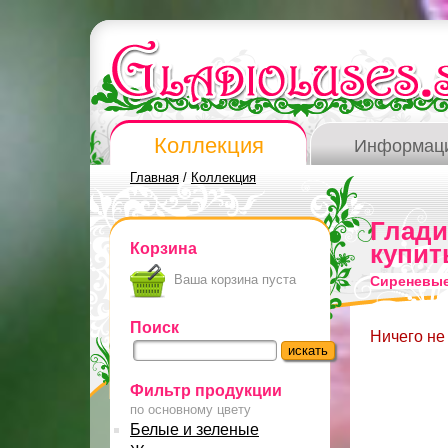
Коллекция
Информац
Главная
/
Коллекция
Глад
Корзина
купит
Ваша корзина пуста
Сиреневые
Поиск
Ничего не
Фильтр продукции
по основному цвету
Белые и зеленые