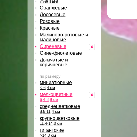
Желтые
Оранжевые
Лососевые
Розовые
Красные
Малиново-розовые и
малиновые
Сиреневые
x
Сине-фиолетовые
Дымчатые и
коричневые
по размеру
миниатюрные
< 6,4 см
мелкоцветные
x
6,4-8,9 см
среднецветковые
8,9-11,4 см
крупноцветковые
11,4-14,0 см
гигантские
>14,0 см