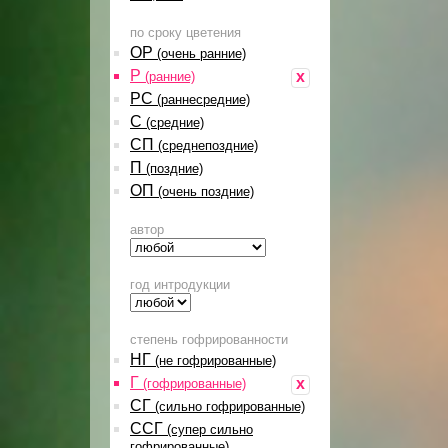
по сроку цветения
ОР
(очень ранние)
Р
x
(ранние)
РС
(раннесредние)
С
(средние)
СП
(среднепоздние)
П
(поздние)
ОП
(очень поздние)
автор
год интродукции
степень гофрированности
НГ
(не гофрированные)
Г
x
(гофрированные)
СГ
(сильно гофрированные)
ССГ
(супер сильно
гофрированные)