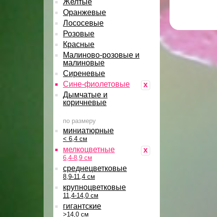
Желтые
Оранжевые
Лососевые
Розовые
Красные
Малиново-розовые и
малиновые
Сиреневые
Сине-фиолетовые
x
Дымчатые и
коричневые
по размеру
миниатюрные
< 6,4 см
мелкоцветные
x
6,4-8,9 см
среднецветковые
8,9-11,4 см
крупноцветковые
11,4-14,0 см
гигантские
>14,0 см