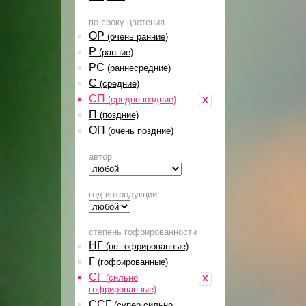
по сроку цветения
ОР
(очень ранние)
Р
(ранние)
РС
(раннесредние)
С
(средние)
СП
x
(среднепоздние)
П
(поздние)
ОП
(очень поздние)
автор
год интродукции
степень гофрированности
НГ
(не гофрированные)
Г
(гофрированные)
СГ
x
(сильно
гофрированные)
ССГ
(супер сильно