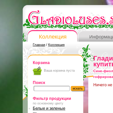
Коллекция
Информац
Главная
/
Коллекция
Глад
Корзина
купит
Ваша корзина пуста
Сине-фиол
гофриров
Поиск
Ничего не
Фильтр продукции
по основному цвету
Белые и зеленые