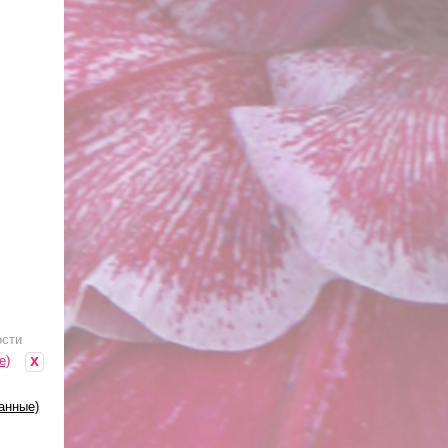
ости
x
е)
анные)