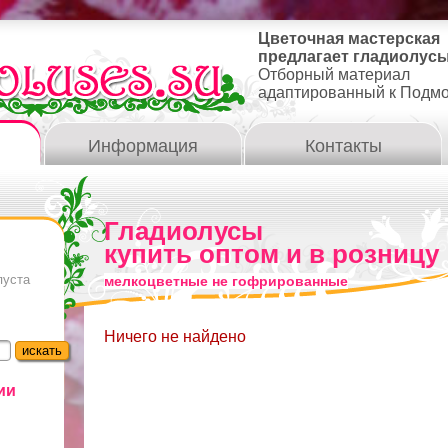
Цветочная мастерская
предлагает гладиолусы
Отборный материал
адаптированный к Подм
Информация
Контакты
Гладиолусы
купить оптом и в розницу
пуста
мелкоцветные не гофрированные
Ничего не найдено
ии