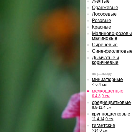
Желтые
Оранжевые
Лососевые
Розовые
Красные
Малиново-розовы
малиновые
Сиреневые
Сине-фиолетовы
Дымчатые и
коричневые
по размеру
миниатюрные
< 6,4 см
мелкоцветные
6,4-8,9 см
среднецветковые
8,9-11,4 см
крупноцветковые
11,4-14,0 см
гигантские
>14,0 см