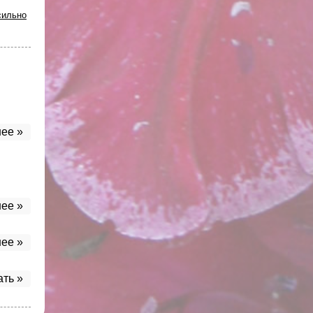
сильно
ее »
ее »
ее »
ать »