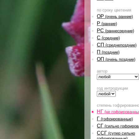
по сроку цветения
ОР
(очень ранние)
Р
(ранние)
РС
(раннесредние)
С
(средние)
СП
(среднепоздние)
П
(поздние)
ОП
(очень поздние)
автор
год интродукции
степень гофрированн
НГ
(не гофрированны
Г
(гофрированные)
СГ
(сильно гофриров
ССГ
(супер сильно
гофрированные)