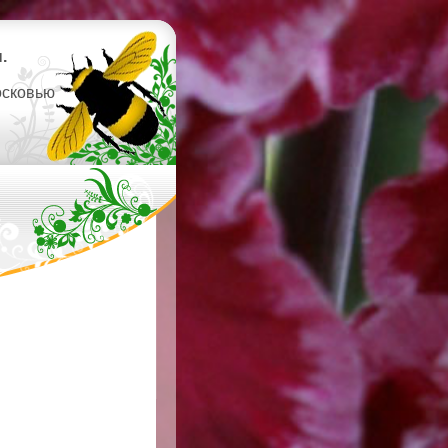
.
осковью