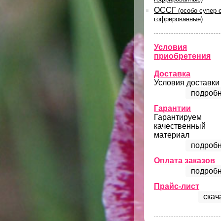
ОССГ
(особо супер 
гофрированные)
Условия
приобретения
Доставка
Условия доставки
подробн
Гарантии
Гарантируем
качественный
материал
подробн
Оплата заказов
подробн
Прайс-лист
скач