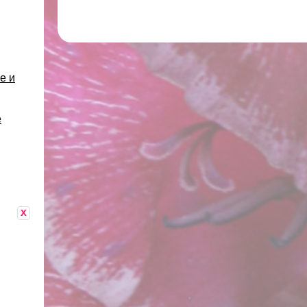
е и
е
x