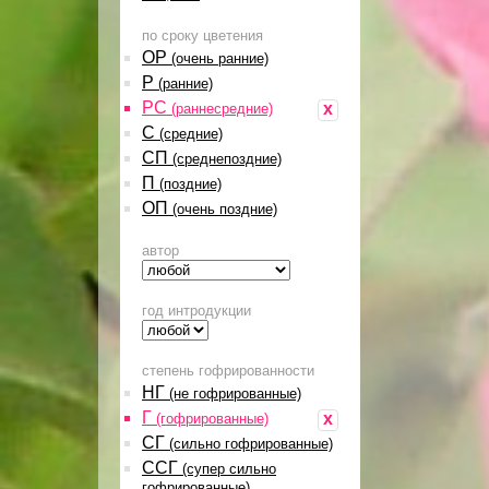
по сроку цветения
ОР
(очень ранние)
Р
(ранние)
РС
x
(раннесредние)
С
(средние)
СП
(среднепоздние)
П
(поздние)
ОП
(очень поздние)
автор
год интродукции
степень гофрированности
НГ
(не гофрированные)
Г
x
(гофрированные)
СГ
(сильно гофрированные)
ССГ
(супер сильно
гофрированные)