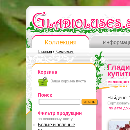
Коллекция
Информац
Главная
/
Коллекция
Глад
Корзина
купит
Ваша корзина пуста
мелкоцвет
Поиск
Найдено: 
Сортировать
по дате до
Фильтр продукции
по основному цвету
Белые и зеленые