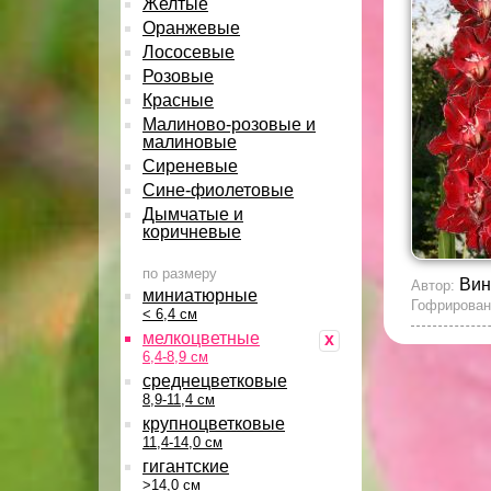
Желтые
Оранжевые
Лососевые
Розовые
Красные
Малиново-розовые и
малиновые
Сиреневые
Сине-фиолетовые
Дымчатые и
коричневые
по размеру
Вин
Автор:
миниатюрные
Гофрирован
< 6,4 см
мелкоцветные
x
6,4-8,9 см
среднецветковые
8,9-11,4 см
крупноцветковые
11,4-14,0 см
гигантские
>14,0 см