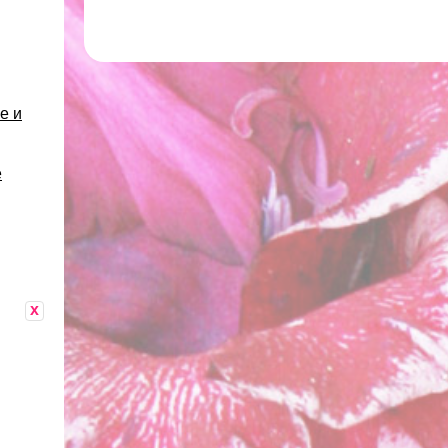
е и
е
x