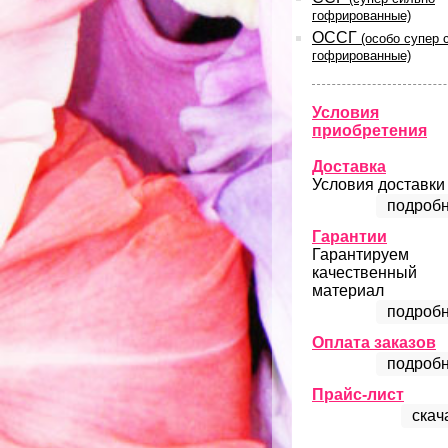
гофрированные)
ОССГ
(особо супер 
гофрированные)
Условия
приобретения
Доставка
Условия доставки
подробн
Гарантии
Гарантируем
качественный
материал
подробн
Оплата заказов
подробн
Прайс-лист
скач