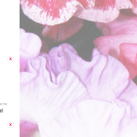
x
ости
е)
x