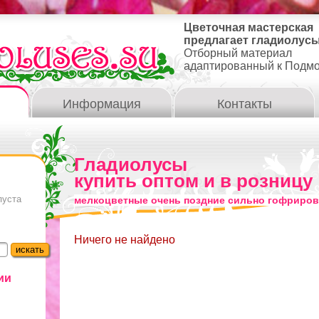
Цветочная мастерская
предлагает гладиолусы
Отборный материал
адаптированный к Подм
Информация
Контакты
Гладиолусы
купить оптом и в розницу
пуста
мелкоцветные очень поздние сильно гофриро
Ничего не найдено
ии