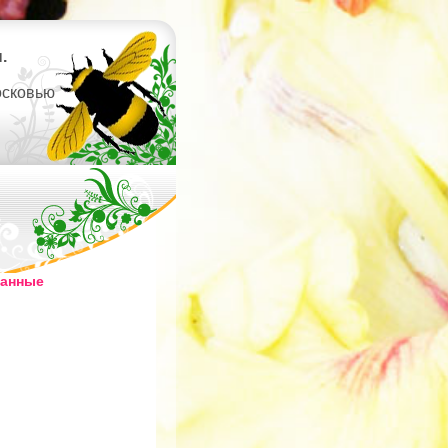
.
осковью
ванные