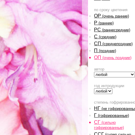
по сроку цветения
ОР
(очень ранние)
Р
(ранние)
РС
(раннесредние)
С
(средние)
СП
(среднепоздние)
П
(поздние)
ОП
(очень поздние)
автор
год интродукции
степень гофрированн
НГ
(не гофрированны
Г
(гофрированные)
СГ
(сильно
гофрированные)
ССГ
(супер сильно