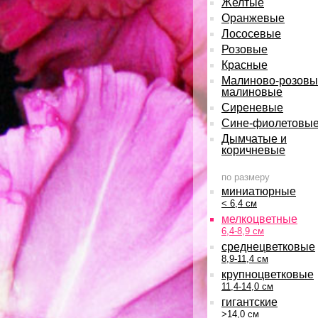
Желтые
Оранжевые
Лососевые
Розовые
Красные
Малиново-розовы
малиновые
Сиреневые
Сине-фиолетовы
Дымчатые и
коричневые
по размеру
миниатюрные
< 6,4 см
мелкоцветные
6,4-8,9 см
среднецветковые
8,9-11,4 см
крупноцветковые
11,4-14,0 см
гигантские
>14,0 см