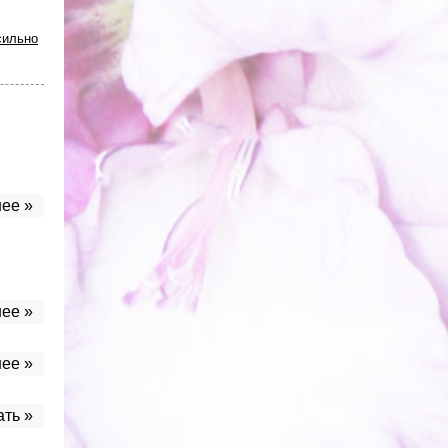
сильно
ее »
ее »
ее »
ать »