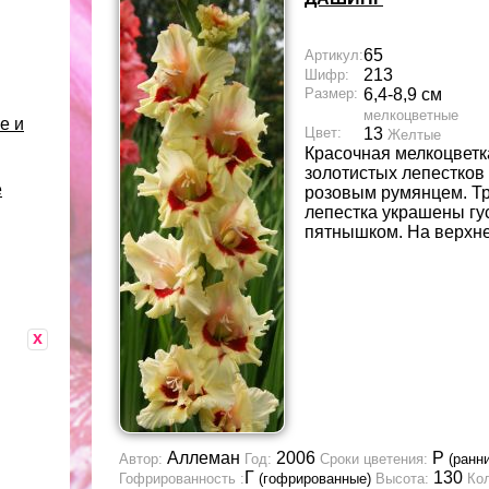
65
Артикул:
213
Шифр:
Размер:
6,4-8,9 см
мелкоцветные
е и
Цвет:
13
Желтые
Красочная мелкоцветка
золотистых лепестков
е
розовым румянцем. Т
лепестка украшены гу
пятнышком. На верхне
x
Аллеман
2006
Р
Автор:
Год:
Сроки цветения:
(ранн
Г
130
Гофрированность :
(гофрированные)
Высота:
Кол