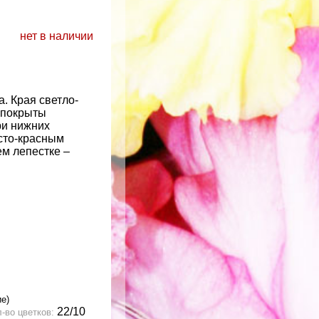
нет в наличии
. Края светло-
 покрыты
ри нижних
сто-красным
м лепестке –
ие)
22/10
-во цветков: