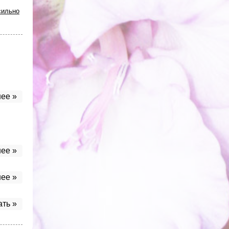
сильно
ее »
ее »
ее »
ать »