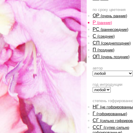
по сроку цветения
ОР
(очень ранние)
Р
(ранние)
РС
(раннесредние)
С
(средние)
СП
(среднепоздние)
П
(поздние)
ОП
(очень поздние)
автор
год интродукции
степень гофрированн
НГ
(не гофрированны
Г
(гофрированные)
СГ
(сильно гофриров
ССГ
(супер сильно
гофрированные)