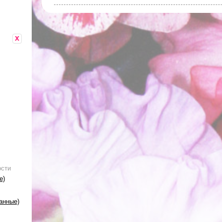
x
ости
е)
анные)