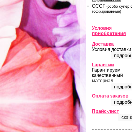
ОССГ
(особо супер 
гофрированные)
Условия
приобретения
Доставка
Условия доставки
подробн
Гарантии
Гарантируем
качественный
материал
подробн
Оплата заказов
подробн
Прайс-лист
скач