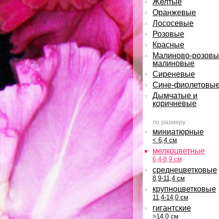
Желтые
Оранжевые
Лососевые
Розовые
Красные
Малиново-розовы
малиновые
Сиреневые
Сине-фиолетовы
Дымчатые и
коричневые
по размеру
миниатюрные
< 6,4 см
мелкоцветные
6,4-8,9 см
среднецветковые
8,9-11,4 см
крупноцветковые
11,4-14,0 см
гигантские
>14,0 см