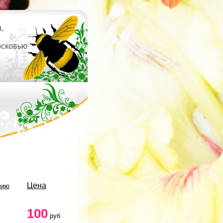
.
осковью
Цена
чию
100
руб