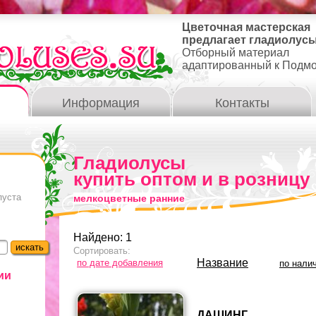
Цветочная мастерская
предлагает гладиолусы
Отборный материал
адаптированный к Подм
Информация
Контакты
Гладиолусы
купить оптом и в розницу
пуста
мелкоцветные ранние
Найдено: 1
Сортировать:
Название
по дате добавления
по нали
ии
ДАШИНГ