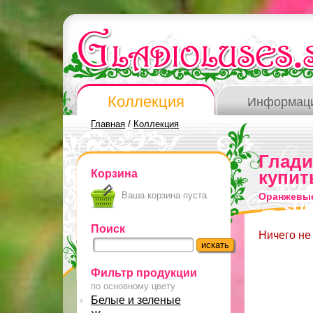
Коллекция
Информац
Главная
/
Коллекция
Глад
Корзина
купит
Ваша корзина пуста
Оранжевые
Поиск
Ничего не
Фильтр продукции
по основному цвету
Белые и зеленые