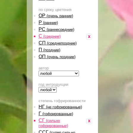
по сроку цветения
ОР
(очень ранние)
Р
(ранние)
РС
(раннесредние)
С
x
(средние)
СП
(среднепоздние)
П
(поздние)
ОП
(очень поздние)
автор
год интродукции
степень гофрированности
НГ
(не гофрированные)
Г
(гофрированные)
СГ
x
(сильно
гофрированные)
ССГ
(супер сильно