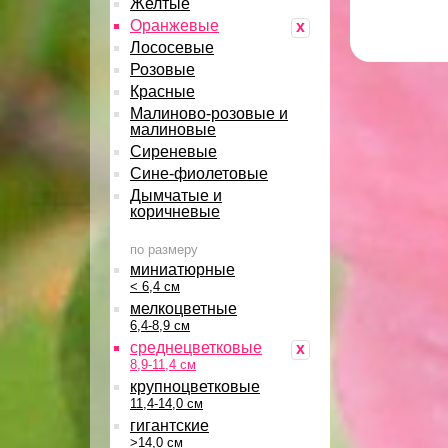
Желтые
Оранжевые
x
Лососевые
Розовые
Красные
Малиново-розовые и
малиновые
Сиреневые
Сине-фиолетовые
Дымчатые и
коричневые
по размеру
миниатюрные
< 6,4 см
мелкоцветные
6,4-8,9 см
среднецветковые
x
8,9-11,4 см
крупноцветковые
11,4-14,0 см
гигантские
>14,0 см