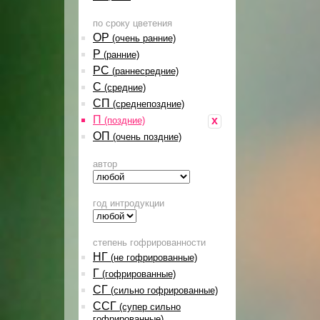
по сроку цветения
ОР
(очень ранние)
Р
(ранние)
РС
(раннесредние)
С
(средние)
СП
(среднепоздние)
П
x
(поздние)
ОП
(очень поздние)
автор
год интродукции
степень гофрированности
НГ
(не гофрированные)
Г
(гофрированные)
СГ
(сильно гофрированные)
ССГ
(супер сильно
гофрированные)