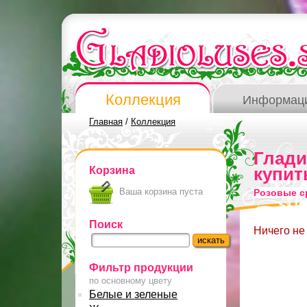
Коллекция
Информац
Главная
/
Коллекция
Глад
Корзина
купит
Ваша корзина пуста
Розовые с
Поиск
Ничего не
Фильтр продукции
по основному цвету
Белые и зеленые