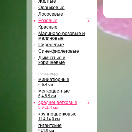
Желтые
Оранжевые
Лососевые
Розовые
x
Красные
Малиново-розовые и
малиновые
Сиреневые
Сине-фиолетовые
Дымчатые и
коричневые
по размеру
миниатюрные
< 6,4 см
мелкоцветные
6,4-8,9 см
среднецветковые
x
8,9-11,4 см
крупноцветковые
11,4-14,0 см
гигантские
>14,0 см