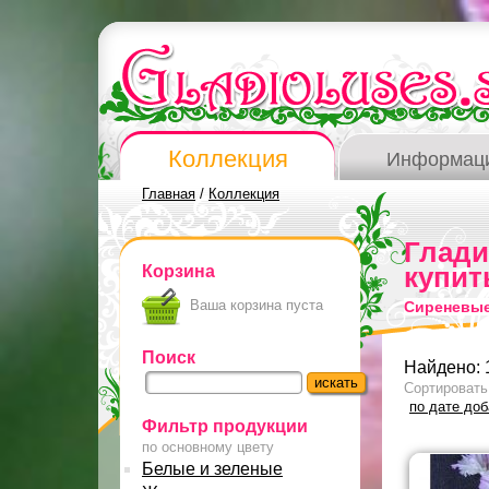
Коллекция
Информац
Главная
/
Коллекция
Глад
Корзина
купит
Ваша корзина пуста
Сиреневые
Поиск
Найдено: 
Сортировать
по дате до
Фильтр продукции
по основному цвету
Белые и зеленые