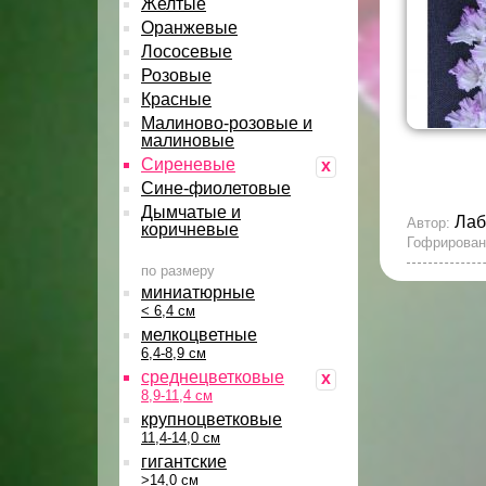
Желтые
Оранжевые
Лососевые
Розовые
Красные
Малиново-розовые и
малиновые
Сиреневые
x
Сине-фиолетовые
Дымчатые и
Лаб
Автор:
коричневые
Гофрирован
по размеру
миниатюрные
< 6,4 см
мелкоцветные
6,4-8,9 см
среднецветковые
x
8,9-11,4 см
крупноцветковые
11,4-14,0 см
гигантские
>14,0 см