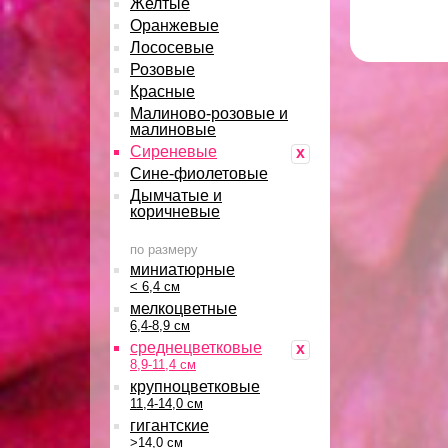
Желтые
Оранжевые
Лососевые
Розовые
Красные
Малиново-розовые и
малиновые
Сиреневые
x
Сине-фиолетовые
Дымчатые и
коричневые
по размеру
миниатюрные
< 6,4 см
мелкоцветные
6,4-8,9 см
среднецветковые
x
8,9-11,4 см
крупноцветковые
11,4-14,0 см
гигантские
>14,0 см