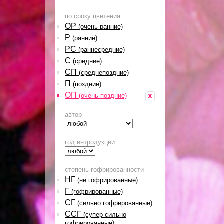
по сроку цветения
ОР
(очень ранние)
Р
(ранние)
РС
(раннесредние)
С
(средние)
СП
(среднепоздние)
П
(поздние)
ОП
x
(очень поздние)
автор
год интродукции
степень гофрированности
НГ
(не гофрированные)
Г
(гофрированные)
СГ
(сильно гофрированные)
ССГ
(супер сильно
гофрированные)