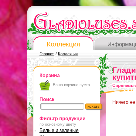
Коллекция
Информац
Главная
/
Коллекция
Глад
Корзина
купит
Ваша корзина пуста
Сиреневые
Поиск
Ничего не
Фильтр продукции
по основному цвету
Белые и зеленые