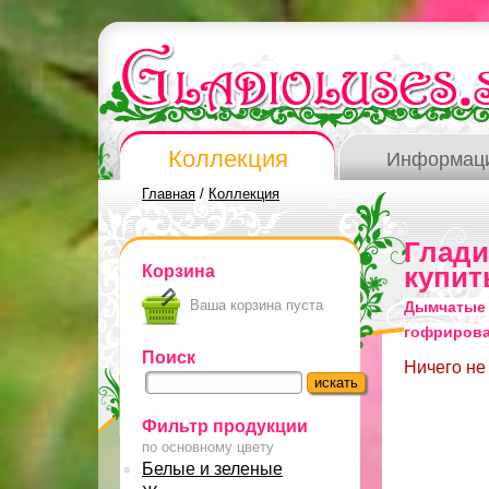
Коллекция
Информац
Главная
/
Коллекция
Глад
Корзина
купит
Ваша корзина пуста
Дымчатые 
гофриров
Поиск
Ничего не
Фильтр продукции
по основному цвету
Белые и зеленые