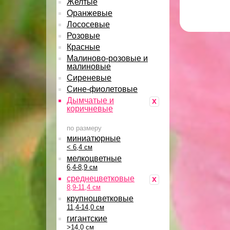
Желтые
Оранжевые
Лососевые
Розовые
Красные
Малиново-розовые и
малиновые
Сиреневые
Сине-фиолетовые
Дымчатые и
x
коричневые
по размеру
миниатюрные
< 6,4 см
мелкоцветные
6,4-8,9 см
среднецветковые
x
8,9-11,4 см
крупноцветковые
11,4-14,0 см
гигантские
>14,0 см