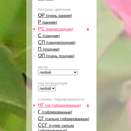
по сроку цветения
ОР
(очень ранние)
Р
(ранние)
РС
x
(раннесредние)
С
(средние)
СП
(среднепоздние)
П
(поздние)
ОП
(очень поздние)
автор
год интродукции
степень гофрированности
НГ
x
(не гофрированные)
Г
(гофрированные)
СГ
(сильно гофрированные)
ССГ
(супер сильно
гофрированные)