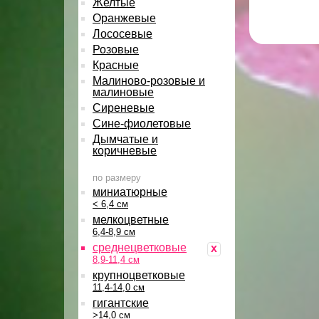
Желтые
Оранжевые
Лососевые
Розовые
Красные
Малиново-розовые и
малиновые
Сиреневые
Сине-фиолетовые
Дымчатые и
коричневые
по размеру
миниатюрные
< 6,4 см
мелкоцветные
6,4-8,9 см
среднецветковые
x
8,9-11,4 см
крупноцветковые
11,4-14,0 см
гигантские
>14,0 см