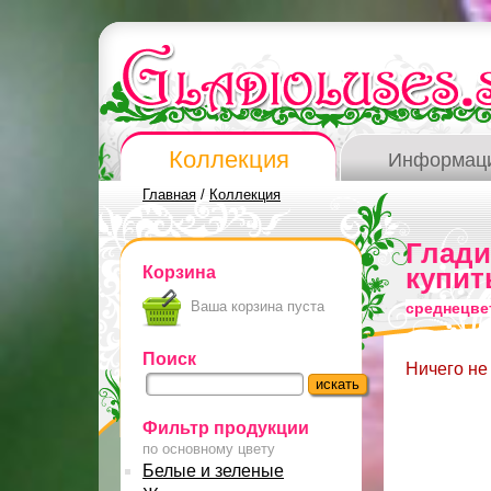
Коллекция
Информац
Главная
/
Коллекция
Глад
Корзина
купит
Ваша корзина пуста
среднецве
Поиск
Ничего не
Фильтр продукции
по основному цвету
Белые и зеленые