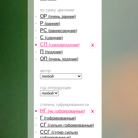
по сроку цветения
ОР
(очень ранние)
Р
(ранние)
РС
(раннесредние)
С
(средние)
СП
x
(среднепоздние)
П
(поздние)
ОП
(очень поздние)
автор
год интродукции
степень гофрированности
НГ
x
(не гофрированные)
Г
(гофрированные)
СГ
(сильно гофрированные)
ССГ
(супер сильно
гофрированные)