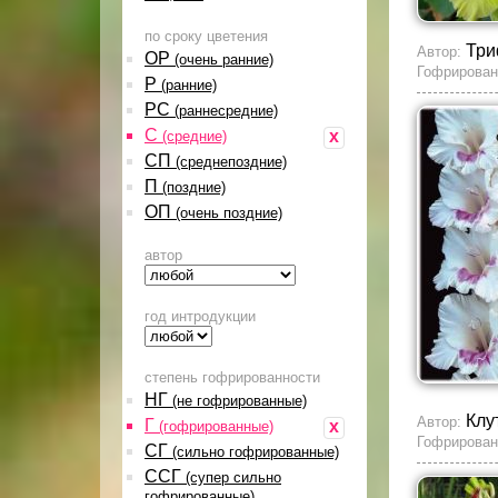
по сроку цветения
Три
Автор:
ОР
(очень ранние)
Гофрирован
Р
(ранние)
РС
(раннесредние)
С
x
(средние)
СП
(среднепоздние)
П
(поздние)
ОП
(очень поздние)
автор
год интродукции
степень гофрированности
НГ
(не гофрированные)
Клу
Автор:
Г
x
(гофрированные)
Гофрирован
СГ
(сильно гофрированные)
ССГ
(супер сильно
гофрированные)