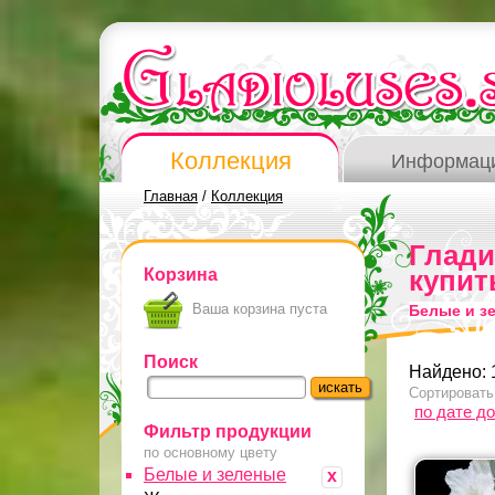
Коллекция
Информац
Главная
/
Коллекция
Глад
Корзина
купит
Ваша корзина пуста
Белые и з
Поиск
Найдено: 
Сортировать
по дате д
Фильтр продукции
по основному цвету
Белые и зеленые
x