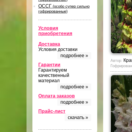
ОССГ
(особо супер сильно
гофрированные)
Условия
приобретения
Доставка
Условия доставки
подробнее »
Кра
Автор:
Гарантии
Гофрирован
Гарантируем
качественный
материал
подробнее »
Оплата заказов
подробнее »
Прайс-лист
скачать »