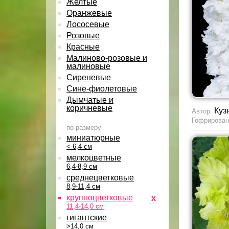
Желтые
Оранжевые
Лососевые
Розовые
Красные
Малиново-розовые и
малиновые
Сиреневые
Сине-фиолетовые
Дымчатые и
коричневые
Куз
Автор:
Гофрирован
по размеру
миниатюрные
< 6,4 см
мелкоцветные
6,4-8,9 см
среднецветковые
8,9-11,4 см
крупноцветковые
x
11,4-14,0 см
гигантские
>14,0 см