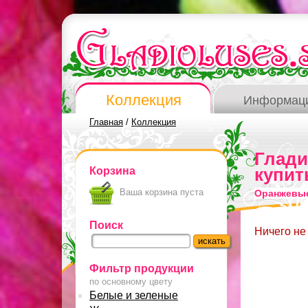
Коллекция
Информац
Главная
/
Коллекция
Глад
Корзина
купит
Ваша корзина пуста
Оранжевые
Поиск
Ничего не
Фильтр продукции
по основному цвету
Белые и зеленые