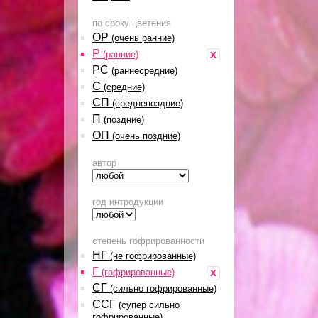
по сроку цветения
ОР
(очень ранние)
Р
x
(ранние)
РС
(раннесредние)
С
(средние)
СП
(среднепоздние)
П
(поздние)
ОП
(очень поздние)
автор
год интродукции
степень гофрированности
НГ
(не гофрированные)
Г
x
(гофрированные)
СГ
(сильно гофрированные)
ССГ
(супер сильно
гофрированные)