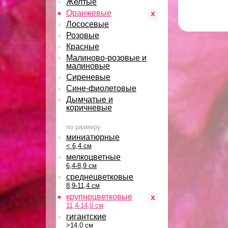
Желтые
Оранжевые
x
Лососевые
Розовые
Красные
Малиново-розовые и
малиновые
Сиреневые
Сине-фиолетовые
Дымчатые и
коричневые
по размеру
миниатюрные
< 6,4 см
мелкоцветные
6,4-8,9 см
среднецветковые
8,9-11,4 см
крупноцветковые
x
11,4-14,0 см
гигантские
>14,0 см