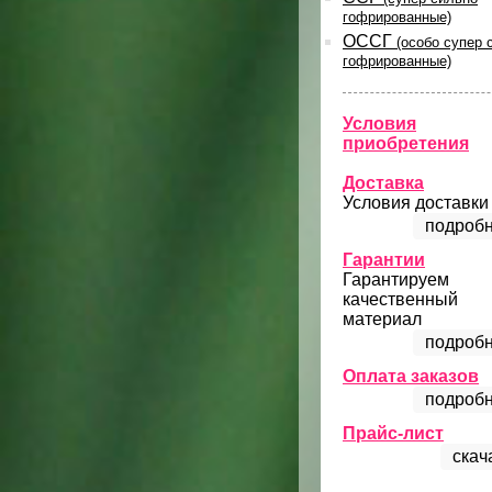
гофрированные)
ОССГ
(особо супер 
гофрированные)
Условия
приобретения
Доставка
Условия доставки
подробн
Гарантии
Гарантируем
качественный
материал
подробн
Оплата заказов
подробн
Прайс-лист
скач