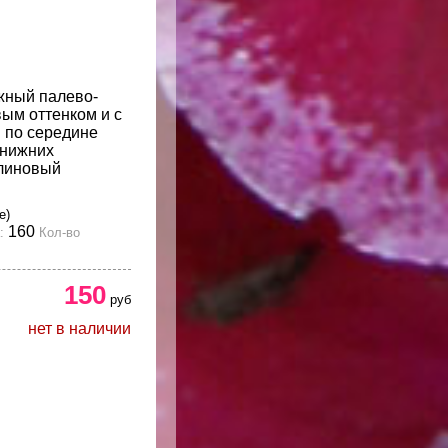
жный палево-
ым оттенком и с
 по середине
 нижних
алиновый
е)
160
:
Кол-во
150
руб
нет в наличии