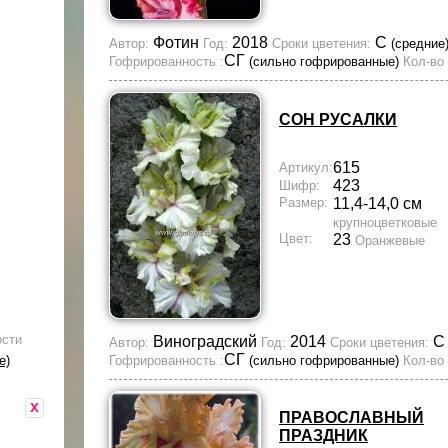
Фотин
2018
С
Автор:
Год:
Сроки цветения:
(средние
СГ
Гофрированность :
(сильно гофрированные)
Кол-во 
СОН РУСАЛКИ
615
Артикул:
423
Шифр:
Размер:
11,4-14,0 см
крупноцветковые
Цвет:
23
Оранжевые
ости
Виноградский
2014
Автор:
Год:
Сроки цветения:
СГ
е)
Гофрированность :
(сильно гофрированные)
Кол-во 
x
ПРАВОСЛАВНЫЙ
ПРАЗДНИК