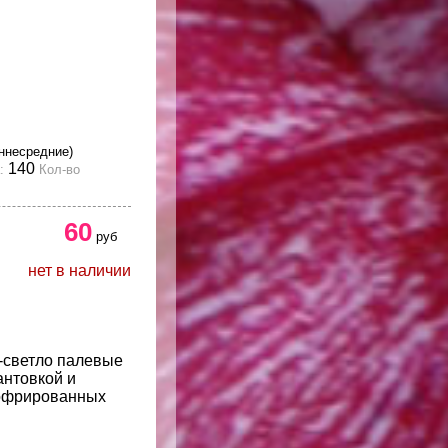
ннесредние)
140
:
Кол-во
60
руб
нет в наличии
-светло палевые
антовкой и
гофрированных