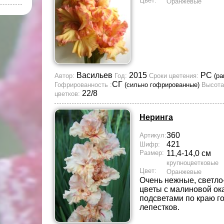
Цвет:
Оранжевые
Васильев
2015
РС
Автор:
Год:
Сроки цветения:
(ра
СГ
Гофрированность :
(сильно гофрированные)
Высота
22/8
цветков:
Неринга
360
Артикул:
421
Шифр:
Размер:
11,4-14,0 см
крупноцветковые
Цвет:
Оранжевые
Очень нежные, светло
цветы с малиновой ок
подсветами по краю 
лепестков.