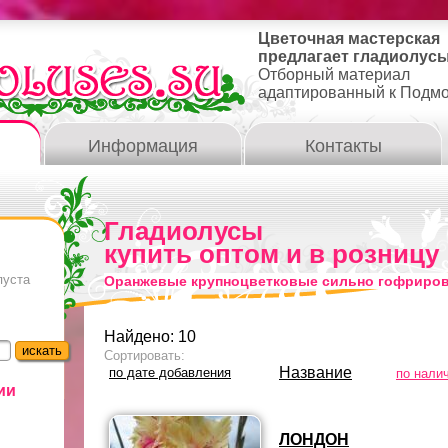
Цветочная мастерская
предлагает гладиолусы
Отборный материал
адаптированный к Подм
Информация
Контакты
Гладиолусы
купить оптом и в розницу
пуста
Оранжевые крупноцветковые сильно гофриро
Найдено: 10
Сортировать:
Название
по дате добавления
по нали
ии
ЛОНДОН