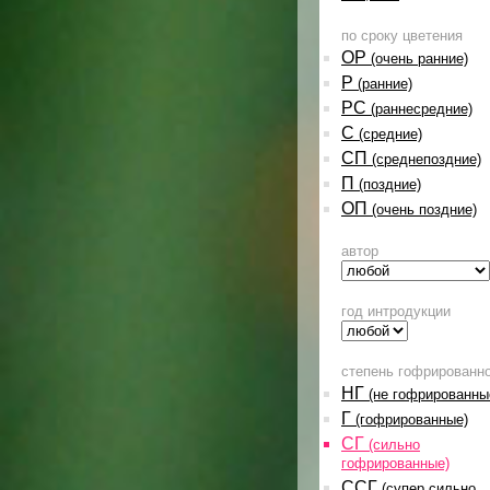
по сроку цветения
ОР
(очень ранние)
Р
(ранние)
РС
(раннесредние)
С
(средние)
СП
(среднепоздние)
П
(поздние)
ОП
(очень поздние)
автор
год интродукции
степень гофрированн
НГ
(не гофрированны
Г
(гофрированные)
СГ
(сильно
гофрированные)
ССГ
(супер сильно