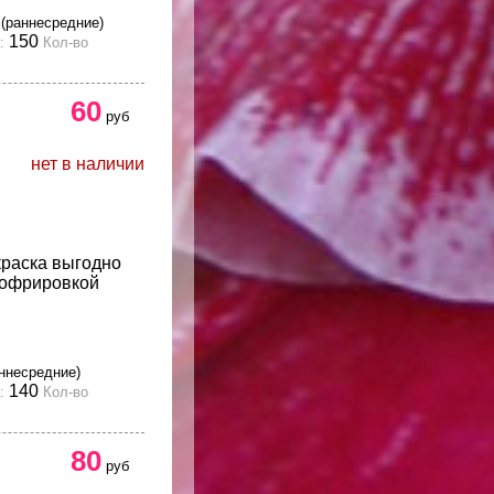
С
(раннесредние)
150
:
Кол-во
60
руб
нет в наличии
краска выгодно
гофрировкой
ннесредние)
140
:
Кол-во
80
руб