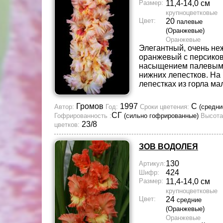
Размер:
11,4-14,0 см
крупноцветковые
Цвет:
20
палевые
(Оранжевые)
Оранжевые
Элегантный, очень не
оранжевый с персиков
насыщением палевым
нижних лепестков. На
лепестках из горла м
Громов
1997
С
Автор:
Год:
Сроки цветения:
(средни
СГ
Гофрированность :
(сильно гофрированные)
Высота
23/8
цветков:
ЗОВ ВОДОЛЕЯ
130
Артикул:
424
Шифр:
Размер:
11,4-14,0 см
крупноцветковые
Цвет:
24
средние
(Оранжевые)
Оранжевые