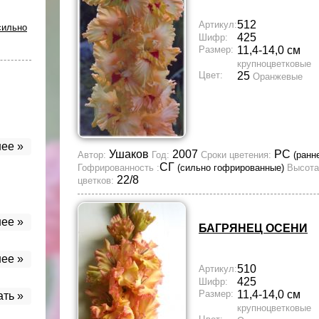
512
Артикул:
сильно
425
Шифр:
Размер:
11,4-14,0 см
крупноцветковые
Цвет:
25
Оранжевые
ее »
Ушаков
2007
РС
Автор:
Год:
Сроки цветения:
(ранн
СГ
Гофрированность :
(сильно гофрированные)
Высота
22/8
цветков:
ее »
БАГРЯНЕЦ ОСЕНИ
ее »
510
Артикул:
425
Шифр:
Размер:
11,4-14,0 см
ать »
крупноцветковые