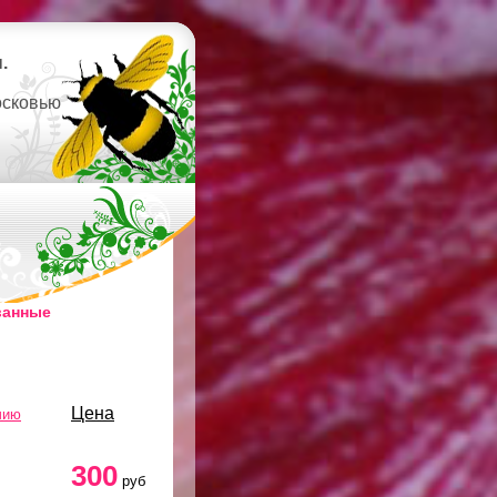
.
осковью
ванные
Цена
чию
300
руб