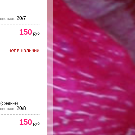
)
20/7
цветков:
150
руб
нет в наличии
С
(средние)
20/8
цветков:
150
руб