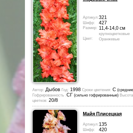
321
Артикул:
427
Шифр:
Размер:
11,4-14,0 см
крупноцветковые
Цвет:
Оранжевые
Дыбов
1998
С
Автор:
Год:
Сроки цветения:
(средние
СГ
Гофрированность :
(сильно гофрированные)
Высота
20/8
цветков:
Майя Плисецкая
135
Артикул:
420
Шифр: