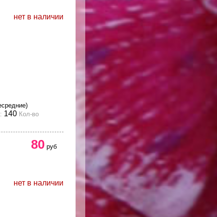
нет в наличии
есредние)
140
:
Кол-во
80
руб
нет в наличии