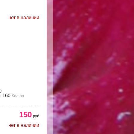
нет в наличии
)
160
:
Кол-во
150
руб
нет в наличии