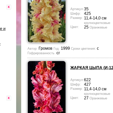
x
35
Артикул:
425
Шифр:
Размер:
11,4-14,0 см
крупноцветковые
Цвет:
25
Оранжевые
е и
е
Громов
1999
с
Автор:
Год:
Сроки цветения:
сг
Гофрированность :
ЖАРКАЯ ЦЫПА (И-12
622
Артикул:
427
Шифр:
Размер:
11,4-14,0 см
крупноцветковые
x
Цвет:
27
Оранжевые