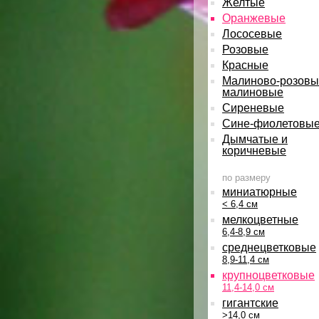
Желтые
Оранжевые
Лососевые
Розовые
Красные
Малиново-розовы
малиновые
Сиреневые
Сине-фиолетовы
Дымчатые и
коричневые
по размеру
миниатюрные
< 6,4 см
мелкоцветные
6,4-8,9 см
среднецветковые
8,9-11,4 см
крупноцветковые
11,4-14,0 см
гигантские
>14,0 см